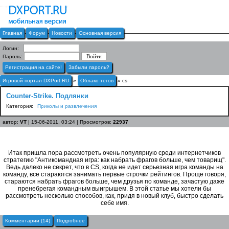
Главная
Форум
Новости
Основная версия
Логин:
Пароль:
Регистрация на сайте!
Забыли пароль?
Игровой портал DXPort.RU
»
Облако тегов
» cs
Counter-Strike. Подлянки
Категория:
Приколы и развлечения
автор:
VT
| 15-06-2011, 03:24 | Просмотров:
22937
Итак пришла пора рассмотреть очень популярную среди интернетчиков
стратегию "Антикомандная игра: как набрать фрагов больше, чем товарищ".
Ведь далеко не секрет, что в CS, когда не идет серьезная игра команды на
команду, все стараются занимать первые строчки рейтингов. Проще говоря,
стараются набрать фрагов больше, чем друзья по команде, зачастую даже
пренебрегая командным выигрышем. В этой статье мы хотели бы
рассмотреть несколько способов, как, придя в новый клуб, быстро сделать
себе имя.
Комментарии (14)
Подробнее