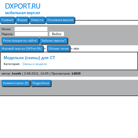
Главная
Форум
Новости
Основная версия
Логин:
Пароль:
Регистрация на сайте!
Забыли пароль?
Игровой портал DXPort.RU
»
Облако тегов
» skin
Модельки (скины) для CT
Категория:
Скины и модели
автор:
kostik
| 2-08-2011, 14:05 | Просмотров:
14839
Комментарии (6)
Подробнее