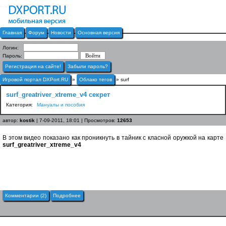
Главная
Форум
Новости
Основная версия
Логин:
Пароль:
Регистрация на сайте!
Забыли пароль?
Игровой портал DXPort.RU
»
Облако тегов
» surf
surf_greatriver_xtreme_v4 секрет
Категория:
Мануалы и пособия
автор:
kostik
| 7-09-2011, 18:01 | Просмотров:
12653
В этом видео показано как проникнуть в тайник с класной оружкой на карте
surf_greatriver_xtreme_v4
Комментарии (2)
Подробнее