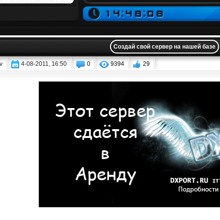
Создай свой сервер на нашей базе
v
4-08-2011, 16:50
0
9394
29