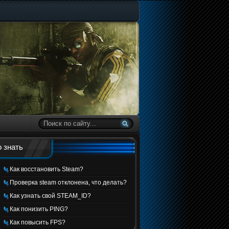
 знать
Как восстановить Steam?
Проверка steam отклонена, что делать?
Как узнать свой STEAM_ID?
Как понизить PING?
Как повысить FPS?