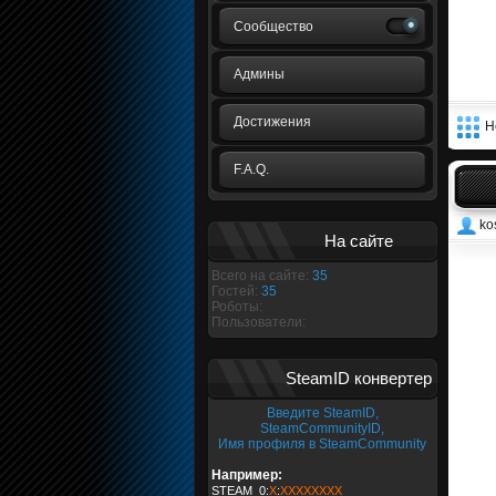
Сообщество
Админы
Достижения
Н
F.A.Q.
kos
На сайте
Всего на сайте:
35
Гостей:
35
Роботы:
Пользователи:
SteamID конвертер
Введите SteamID,
SteamCommunityID,
Имя профиля в SteamCommunity
Например:
STEAM_0:
X
:
XXXXXXXX