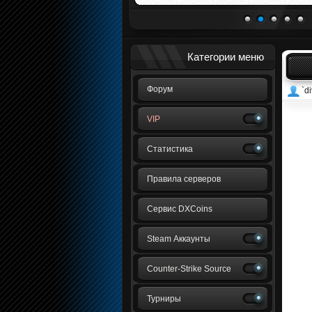
1
2
3
4
5
Категории меню
Форум
`di
VIP
Статистика
Правила серверов
Сервис DXCoins
Steam Аккаунты
Counter-Strike Source
Турниры