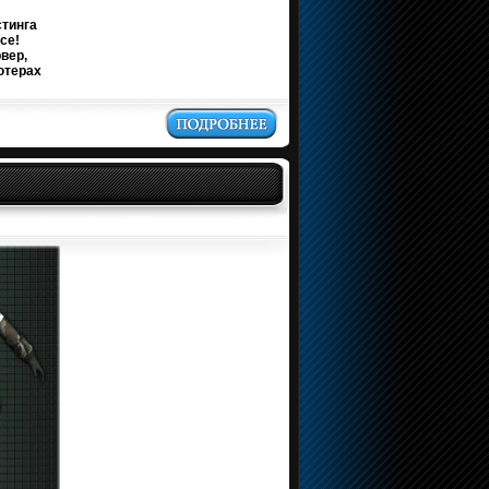
тинга
ce!
вер,
ютерах