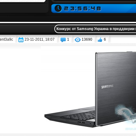
Конкурс от Samsung Украина в преддверии
ent3a9c
23-11-2011, 18:07
1
13690
6