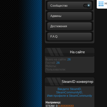
Н
Сообщество
Админы
Достижения
F.A.Q.
На сайте
Всего на сайте:
26
Гостей:
26
Роботы:
Пользователи:
SteamID конвертер
Введите SteamID,
SteamCommunityID,
Имя профиля в SteamCommunity
Например:
STEAM_0:
X
:
XXXXXXXX