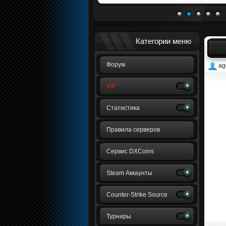
1
2
3
4
5
Категории меню
Форум
ag
VIP
Статистика
Правила серверов
Сервис DXCoins
Steam Аккаунты
Counter-Strike Source
Турниры