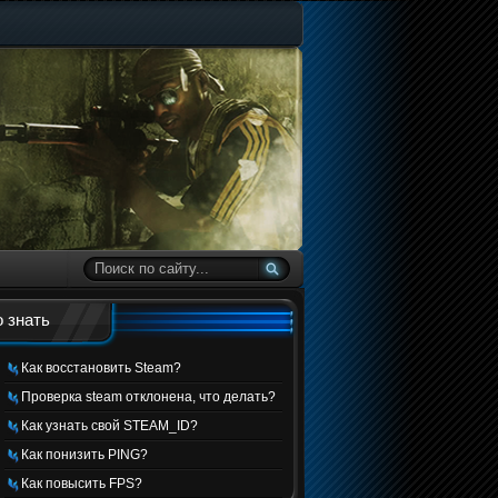
 знать
Как восстановить Steam?
Проверка steam отклонена, что делать?
Как узнать свой STEAM_ID?
Как понизить PING?
Как повысить FPS?