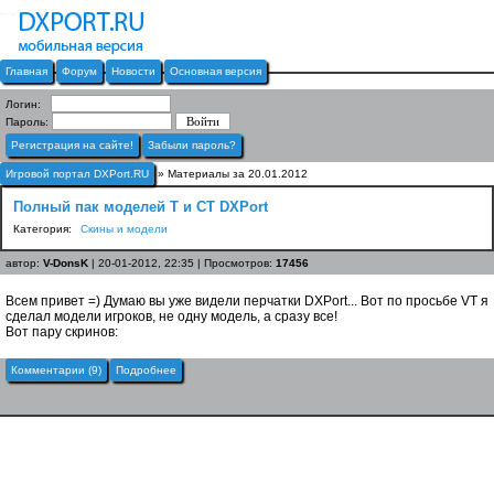
Главная
Форум
Новости
Основная версия
Логин:
Пароль:
Регистрация на сайте!
Забыли пароль?
Игровой портал DXPort.RU
» Материалы за 20.01.2012
Полный пак моделей T и CT DXPort
Категория:
Скины и модели
автор:
V-DonsK
| 20-01-2012, 22:35 | Просмотров:
17456
Всем привет =) Думаю вы уже видели перчатки DXPort... Вот по просьбе VT я
сделал модели игроков, не одну модель, а сразу все!
Вот пару скринов:
Комментарии (9)
Подробнее