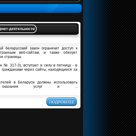
рнет-деятельности
й беларусский закон ограничит доступ к
странным веб-сайтам, и также обязует
ые страницы.
н № 317-3), вступает в силу в пятницу - в
и гражданами через сайты, находящиеся за
ателей в Беларуси должны использовать
 оказания услуг и ...