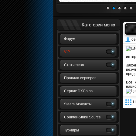
1
2
3
4
5
Категории меню
Форум
de
VIP
интер
Статистика
Закон
резул
преде
Правила серверов
Все 
на
Сервис DXCoins
Н
Steam Аккаунты
Counter-Strike Source
Турниры