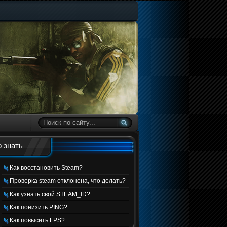
 знать
Как восстановить Steam?
Проверка steam отклонена, что делать?
Как узнать свой STEAM_ID?
Как понизить PING?
Как повысить FPS?