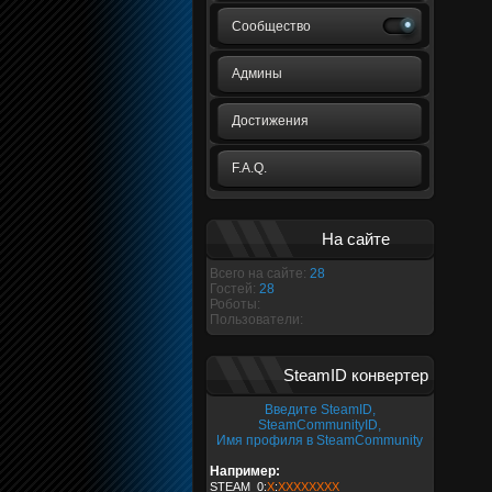
Сообщество
Админы
Достижения
F.A.Q.
На сайте
Всего на сайте:
28
Гостей:
28
Роботы:
Пользователи:
SteamID конвертер
Введите SteamID,
SteamCommunityID,
Имя профиля в SteamCommunity
Например:
STEAM_0:
X
:
XXXXXXXX