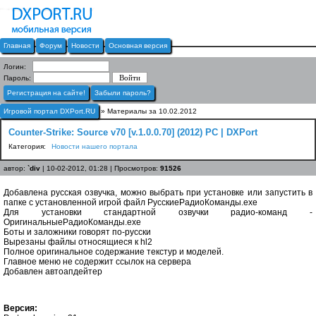
Главная
Форум
Новости
Основная версия
Логин:
Пароль:
Регистрация на сайте!
Забыли пароль?
Игровой портал DXPort.RU
» Материалы за 10.02.2012
Counter-Strike: Source v70 [v.1.0.0.70] (2012) PC | DXPort
Категория:
Новости нашего портала
автор:
`div
| 10-02-2012, 01:28 | Просмотров:
91526
Добавлена русская озвучка, можно выбрать при установке или запустить в
папке с установленной игрой файл РусскиеРадиоКоманды.exe
Для установки стандартной озвучки радио-команд -
ОригинальныеРадиоКоманды.exe
Боты и заложники говорят по-русски
Вырезаны файлы относящиеся к hl2
Полное оригинальное содержание текстур и моделей.
Главное меню не содержит ссылок на сервера
Добавлен автоапдейтер
Версия: