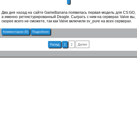
Два дня назад на сайте GameBanana появилась первая модель для CS:GO,
а именно ретекстурированный Deagle. Сыграть с ним на серверах Valve вы,
скорее всего не сможете, так как Valve включили sv_pure на всех серверах.
Комментарии (0)
Подробнее
Назад
1
2
Далее