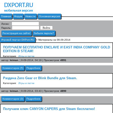
Главная
Форум
Новости
Основная версия
Логин:
Пароль:
Регистрация на сайте!
Забыли пароль?
Игровой портал DXPort.RU
» Материалы за 08.09.2014
ПОЛУЧАЕМ БЕСПЛАТНО ENCLAVE И EAST INDIA COMPANY GOLD
EDITION В STEAM!
Категория:
Игры и патчи
автор:
leiman.
| 8-09-2014, 04:19 | Просмотров:
4991
Комментарии (5)
Подробнее
Раздача Zero Gear от Blink Bundle для Steam.
Категория:
Игры и патчи
автор:
leiman.
| 8-09-2014, 03:43 | Просмотров:
4890
Комментарии (3)
Подробнее
Получаем ключ CANYON CAPERS для Steam бесплатно!