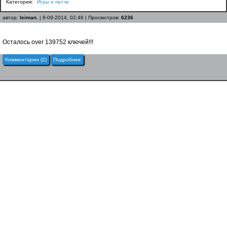
Категория:
Игры и патчи
автор:
leiman.
| 8-09-2014, 02:46 | Просмотров:
6236
Осталось over 139752 ключей!!!
Комментарии (2)
Подробнее