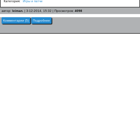
Категория:
Игры и патчи
автор:
leiman.
| 3-12-2014, 15:32 | Просмотров:
4098
Комментарии (5)
Подробнее