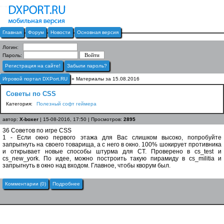
Главная
Форум
Новости
Основная версия
Логин:
Пароль:
Регистрация на сайте!
Забыли пароль?
Игровой портал DXPort.RU
» Материалы за 15.08.2016
Советы по CSS
Категория:
Полезный софт геймера
автор:
X-boxer
| 15-08-2016, 17:50 | Просмотров:
2895
36 Советов по игре CSS
1 - Если окно первого этажа для Вас слишком высоко, попробуйте
запрыгнуть на своего товарища, а с него в окно. 100% шокирует противника
и открывает новые способы штурма для CT. Проверено в cs_test и
cs_new_york. По идее, можно построить такую пирамиду в cs_militia и
запрыгнуть в окно над входом. Главное, чтобы кворум был.
Комментарии (0)
Подробнее