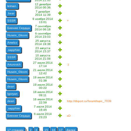
2014 21:00
12 декабря
leiman.
2014 00:36
7 декабря
.bear
2014 11:39
9 ноября 2014
SSSR
+
13:01
7 сентября
Биение Сердца
2014 06:18
6 сентября
Husein_Gloom
2014 23:03
25 августа
Amelco
2014 19:38
23 августа
.sapphire
2014 15:37
10 августа
SSSR
2014 21:08
27 июля 2014
Arturovich
:)
17:14
21 июля 2014
Husein_Gloom
12:42
19 июля 2014
Husein_Gloom
01:38
19 июля 2014
dean
00:22
18 июля 2014
Igoryan
09:11
16 июля 2014
dean
http://dxport.ru/forum/topic_7039
22:59
7 июля 2014
.sapphire
16:45
6 июля 2014
Биение Сердца
xD
23:23
17 страниц
1
2
3
...
15
16
17
Далее