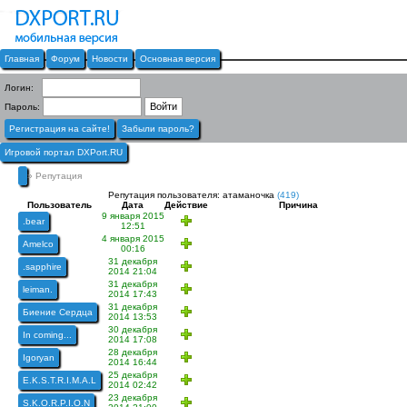
Главная
Форум
Новости
Основная версия
Логин:
Пароль:
Регистрация на сайте!
Забыли пароль?
Игровой портал DXPort.RU
» Репутация
Репутация пользователя: атаманочка
(419)
Пользователь
Дата
Действие
Причина
9 января 2015
.bear
12:51
4 января 2015
Amelco
00:16
31 декабря
.sapphire
2014 21:04
31 декабря
leiman.
2014 17:43
31 декабря
Биение Сердца
2014 13:53
30 декабря
In coming...
2014 17:08
28 декабря
Igoryan
2014 16:44
25 декабря
E.K.S.T.R.I.M.A.L
2014 02:42
23 декабря
S.K.O.R.P.I.O.N