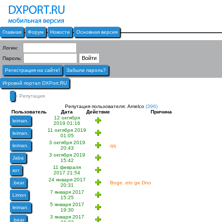
Главная
Форум
Новости
Основная версия
Логин:
Пароль:
Регистрация на сайте!
Забыли пароль?
Игровой портал DXPort.RU
» Репутация
Репутация пользователя: Amelco
(396)
Пользователь
Дата
Действие
Причина
12 октября
leiman.
2019 01:16
11 октября 2019
leiman.
01:05
3 октября 2019
leiman.
qq
20:43
3 октября 2019
Jaba
15:42
11 февраля
кот
2017 21:54
24 января 2017
.bear
Boge, eto ge Dno
20:31
7 января 2017
Limon
15:25
5 января 2017
leiman.
19:30
3 января 2017
.bear