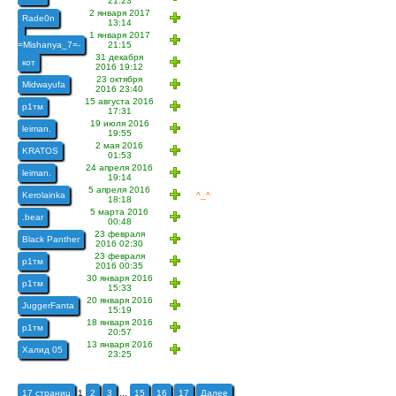
21:23
2 января 2017
Rade0n
13:14
-
1 января 2017
=Mishanya_7=-
21:15
31 декабря
кот
2016 19:12
23 октября
Midwayufa
2016 23:40
15 августа 2016
р1тм
17:31
19 июля 2016
leiman.
19:55
2 мая 2016
KRATOS
01:53
24 апреля 2016
leiman.
19:14
5 апреля 2016
Kerolainka
^_^
18:18
5 марта 2016
.bear
00:48
23 февраля
Black Panther
2016 02:30
23 февраля
р1тм
2016 00:35
30 января 2016
р1тм
15:33
20 января 2016
JuggerFanta
15:19
18 января 2016
р1тм
20:57
13 января 2016
Халид 05
23:25
17 страниц
1
2
3
...
15
16
17
Далее