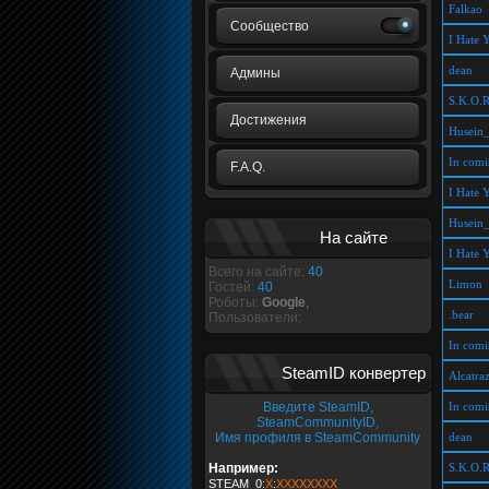
Falkao
Сообщество
I Hate 
dean
Админы
S.K.O.R
Достижения
Husein
In comi
F.A.Q.
I Hate 
Husein
На сайте
I Hate 
Всего на сайте:
40
Limon
Гостей:
40
Роботы:
Google
,
.bear
Пользователи:
In comi
SteamID конвертер
Alcatra
Введите SteamID,
In comi
SteamCommunityID,
Имя профиля в SteamCommunity
dean
Например:
S.K.O.R
STEAM_0:
X
:
XXXXXXXX