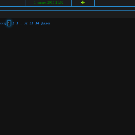
1 января 2015 21:02
аниц
2
3
32
33
34
Далее
1
...