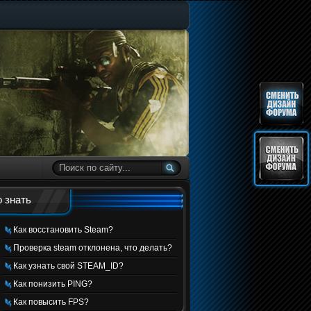
 знать
Как восстановить Steam?
Проверка steam отклонена, что делать?
Как узнать свой STEAM_ID?
Как понизить PING?
Как повысить FPS?