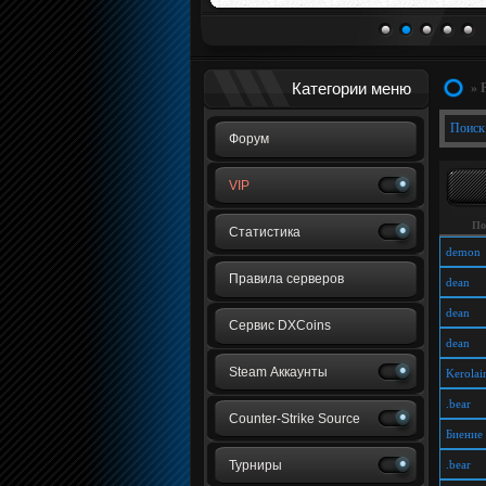
1
2
3
4
5
Категории меню
» 
Поиск
Форум
VIP
По
Статистика
demon
Правила серверов
dean
dean
Сервис DXCoins
dean
Steam Аккаунты
Kerolai
.bear
Counter-Strike Source
Биение
Турниры
.bear