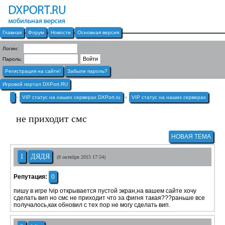
Главная
Форум
Новости
Основная версия
Логин:
Пароль:
Регистрация на сайте!
Забыли пароль?
Игровой портал DXPort.RU
»
VIP статус на наших серверах DXPort.ru
»
VIP статус на наших серверах
не приходит смс
НОВАЯ ТЕМА
1
ДЯДЯ
(8 октября 2015 17:54)
Репутация:
0
пишу в игре !vip открывается пустой экран,на вашем сайте хочу
сделать вип но смс не приходит что за фигня такая???раньше все
получалось,как обновил с тех пор не могу сделать вип.