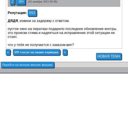
2
`div
(16 октября 2015 09:38)
Репутация:
553
ДЯДЯ
, извини за задержку с ответом.
пустое окно на пиратках подарило последнее обновление контры.
это происки стима и надеяться на исправление этой ситуации не
стоит.
что у тебя не получается с заказом вип?
«
·
VIP статус на наших серверах
·
»
НОВАЯ ТЕМА
Перейти на полную версию форума