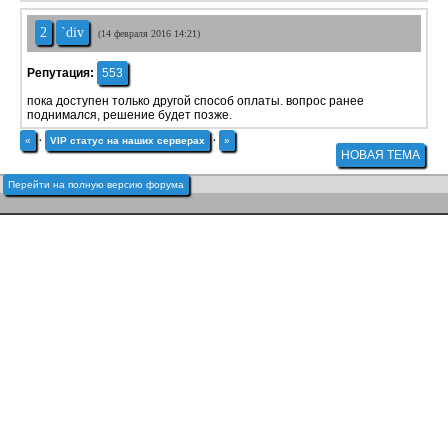
2
`div
(14 февраля 2016 14:21)
Репутация:
553
пока доступен только другой способ оплаты. вопрос ранее
поднимался, решение будет позже.
«
·
VIP статус на наших серверах
·
»
НОВАЯ ТЕМА
Перейти на полную версию форума