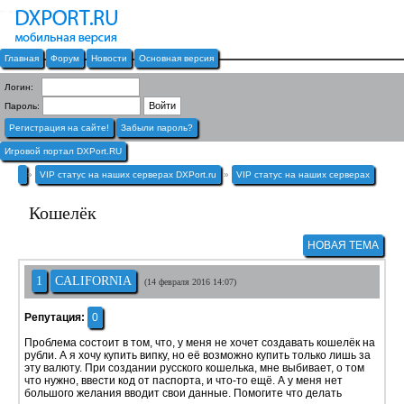
Главная
Форум
Новости
Основная версия
Логин:
Пароль:
Регистрация на сайте!
Забыли пароль?
Игровой портал DXPort.RU
»
VIP статус на наших серверах DXPort.ru
»
VIP статус на наших серверах
Кошелёк
НОВАЯ ТЕМА
1
CALIFORNIA
(14 февраля 2016 14:07)
Репутация:
0
Проблема состоит в том, что, у меня не хочет создавать кошелёк на
рубли. А я хочу купить випку, но её возможно купить только лишь за
эту валюту. При создании русского кошелька, мне выбивает, о том
что нужно, ввести код от паспорта, и что-то ещё. А у меня нет
большого желания вводит свои данные. Помогите что делать