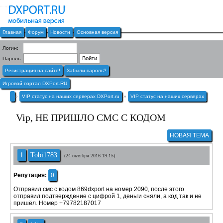
Главная
Форум
Новости
Основная версия
Логин:
Пароль:
Регистрация на сайте!
Забыли пароль?
Игровой портал DXPort.RU
»
VIP статус на наших серверах DXPort.ru
»
VIP статус на наших серверах
Vip, НЕ ПРИШЛО СМС С КОДОМ
НОВАЯ ТЕМА
1
Tobi1783
(24 октября 2016 19:15)
Репутация:
0
Отправил смс с кодом 869dxport на номер 2090, после этого
отправил подтверждение с цифрой 1, деньги сняли, а код так и не
пришёл. Номер +79782187017