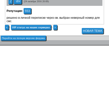
2
`div
(24 октября 2016 20:09)
Репутация:
553
решено в личной переписке через вк. выбран неверный номер для
смс.
«
·
VIP статус на наших серверах
·
»
НОВАЯ ТЕМА
Перейти на полную версию форума