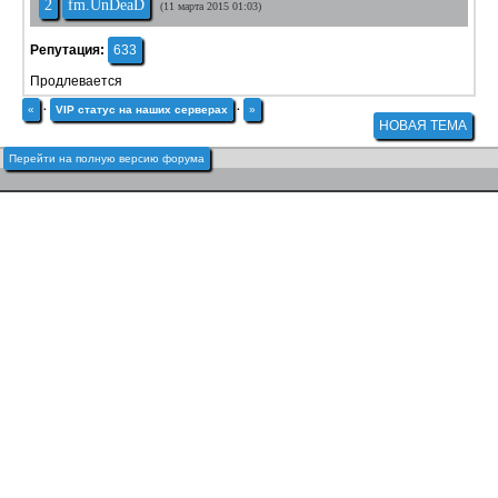
2
fm.UnDeaD
(11 марта 2015 01:03)
Репутация:
633
Продлевается
«
·
VIP статус на наших серверах
·
»
НОВАЯ ТЕМА
Перейти на полную версию форума