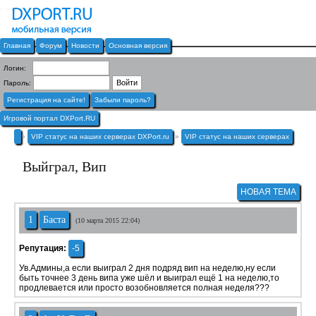
Главная
Форум
Новости
Основная версия
Логин:
Пароль:
Регистрация на сайте!
Забыли пароль?
Игровой портал DXPort.RU
»
VIP статус на наших серверах DXPort.ru
»
VIP статус на наших серверах
Выйграл, Вип
НОВАЯ ТЕМА
1
Баста
(10 марта 2015 22:04)
Репутация:
-5
Ув.Админы,а если выиграл 2 дня подряд вип на неделю,ну если
быть точнее 3 день випа уже шёл и выиграл ещё 1 на неделю,то
продлевается или просто возобновляется полная неделя???