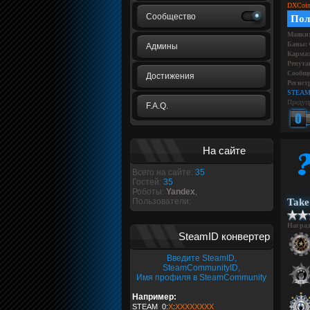
DXCoin
Сообщество
Пол
Маяки
Баны:
Админы
Карма:
Репута
Сообще
Достижения
Регист
STEAM
Предуп
F.A.Q.
На сайте
Всего на сайте:
35
Гостей:
35
Роботы:
Yandex
,
Пользователи:
Take
Награ
SteamID конвертер
Введите SteamID,
SteamCommunityID,
Имя профиля в SteamCommunity
Например:
STEAM_0:
X
:
XXXXXXXX