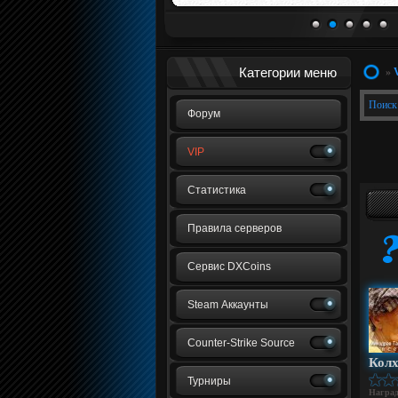
1
2
3
4
5
Категории меню
»
Поиск
Форум
VIP
Статистика
Правила серверов
Сервис DXCoins
Steam Аккаунты
Counter-Strike Source
Колх
Турниры
Награ