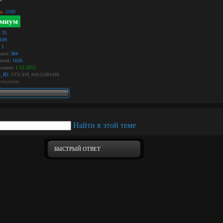
s:
5100
миум
:
35
109
1
ция:
384
ний:
1636
рация:
1.12.2012
_ID:
STEAM_0:0:22481466
реждения:
БЫСТРЫЙ ОТВЕТ