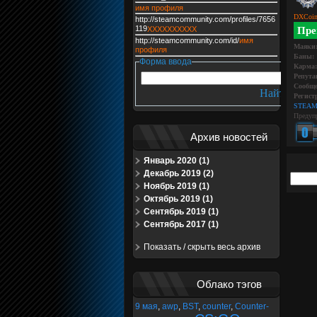
имя профиля
DXCoin
http://steamcommunity.com/profiles/7656
119
XXXXXXXXXX
Пре
http://steamcommunity.com/id/
имя
Маяки
профиля
Баны:
Форма ввода
Карма:
Репута
Сообще
Регист
STEAM
Предуп
Архив новостей
Январь 2020 (1)
Декабрь 2019 (2)
Ноябрь 2019 (1)
Октябрь 2019 (1)
Сентябрь 2019 (1)
Сентябрь 2017 (1)
Показать / скрыть весь архив
Облако тэгов
9 мая
,
awp
,
BST
,
counter
,
Counter-