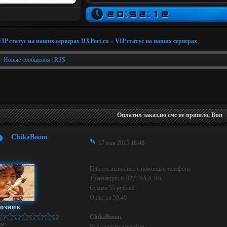
VIP статус на наших серверах DXPort.ru
»
VIP статус на наших серверах
|
Новые сообщения
|
RSS
Оплатил заказ,но смс не пришло, Вип
ChikaBoom
17 мая 2015 18:48
Платеж выполнен с помощью телефона
Транзакция №027С6А2С8B
Сумма:55 рублей
Оплатил:59,40
озник
ChikaBoom
,
ды:
Всё пришло,закройте