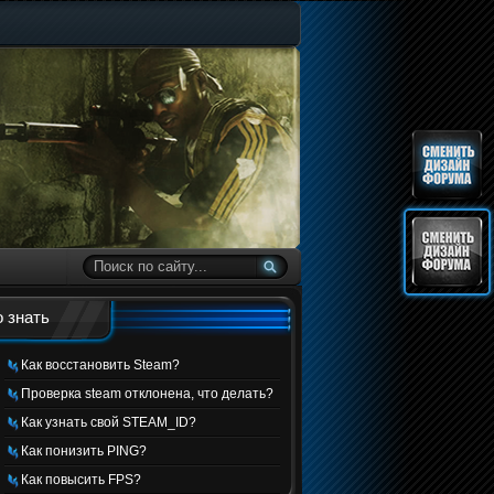
 знать
Как восстановить Steam?
Проверка steam отклонена, что делать?
Как узнать свой STEAM_ID?
Как понизить PING?
Как повысить FPS?