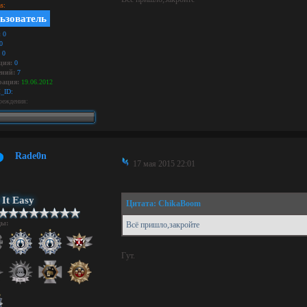
s:
ьзователь
:
0
0
0
ция:
0
ний:
7
рация:
19.06.2012
_ID:
реждения:
Rade0n
17 мая 2015 22:01
 It Easy
Цитата: ChikaBoom
ды:
Всё пришло,закройте
Гут.