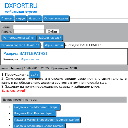
Главная
Форум
Новости
Основная версия
Логин:
Пароль:
Регистрация на сайте!
Забыли пароль?
Игровой портал DXPort.RU
»
Игры и патчи
» Раздача BATTLEPATHS!
Раздача BATTLEPATHS!
Категория:
Игры и патчи
автор:
leiman.
| 13-04-2015, 23:25 | Просмотров:
3818
1. Переходим на
сайт
2. Спускаемся чуть ниже и в окошко вводим свою почту, ставим галочку в
капчу и вы обязательно должны состоять в группе indiegala steam.
3. Заходим на почту, переходим по ссылке и забираем ключ.
Eсть карточки!
Другие новости по теме:
Раздача игры Mechanic Escape!
Раздача Pixel Puzzles Japan!
Раздача Marine Sharpshooter II: Jungle Warfare
Раздача Steam игры Chaos Domain.