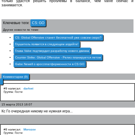
только удастся решить проблемы в балансе, чем Valve сейчас и
занимается.
Ключевые теги:
CS: GO
Другие новости по теме:
CS: Global Offensive станет бесплатной уже совсем скоро?
Глушитель появится в следующем апдейте!
Глава Valve подтвердил разработку нового движка
Counter Strike: Global Offensive - Релиз планируется летом
Gabe Newell о кроссплатформенности в CS:GO
Комментарии (9)
#9 написал:
darkwi
Группа: Гости
15 марта 2013 16:07
Кс Го очередная никому не нужная игра...
#8 написал:
Morozov
Группа: Гости