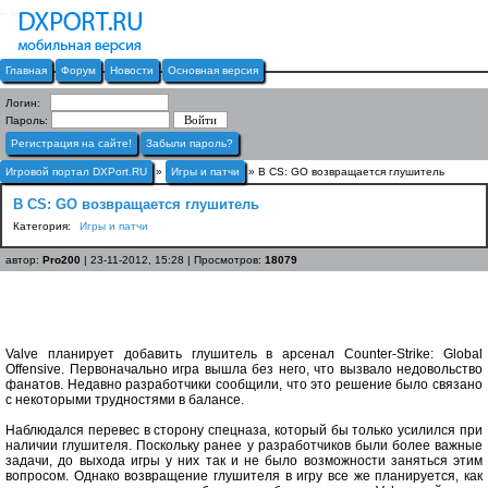
Главная
Форум
Новости
Основная версия
Логин:
Пароль:
Регистрация на сайте!
Забыли пароль?
Игровой портал DXPort.RU
»
Игры и патчи
» В CS: GO возвращается глушитель
В CS: GO возвращается глушитель
Категория:
Игры и патчи
автор:
Pro200
| 23-11-2012, 15:28 | Просмотров:
18079
Valve планирует добавить глушитель в арсенал Counter-Strike: Global
Offensive. Первоначально игра вышла без него, что вызвало недовольство
фанатов. Недавно разработчики сообщили, что это решение было связано
с некоторыми трудностями в балансе.
Наблюдался перевес в сторону спецназа, который бы только усилился при
наличии глушителя. Поскольку ранее у разработчиков были более важные
задачи, до выхода игры у них так и не было возможности заняться этим
вопросом. Однако возвращение глушителя в игру все же планируется, как