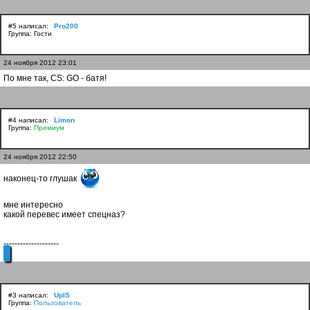
#5 написал:
Pro200
Группа: Гости
24 ноября 2012 23:01
По мне так, CS: GO - батя!
#4 написал:
Limon
Группа:
Премиум
24 ноября 2012 22:50
наконец-то глушак
мне интересно
какой перевес имеет спецназ?
--------------------
#3 написал:
UplS
Группа:
Пользователь