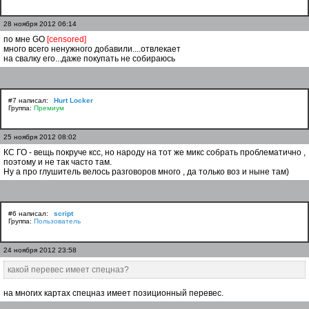
28 ноября 2012 06:14
по мне GO
[censored]
много всего ненужного добавили....отвлекает
на свалку его...даже покупать не собираюсь
#7 написал:
Hurt Locker
Группа:
Премиум
25 ноября 2012 08:02
КС ГО - вещь покруче ксс, но народу на тот же микс собрать проблематично ,
поэтому и не так часто там.
Ну а про глушитель велось разговоров много , да только воз и ныне там)
#6 написал:
script
Группа:
Пользователь
24 ноября 2012 23:58
какой перевес имеет спецназ?
на многих картах спецназ имеет позиционный перевес.