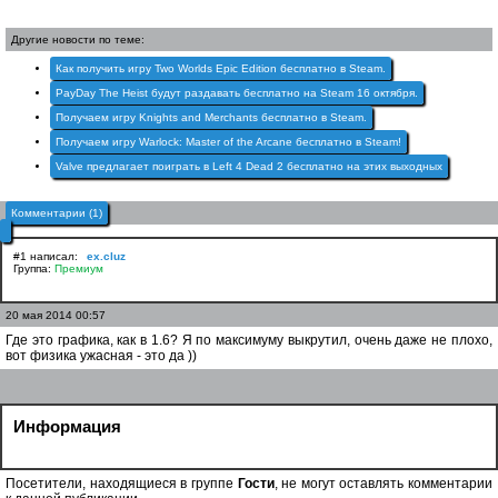
Другие новости по теме:
Как получить игру Two Worlds Epic Edition бесплатно в Steam.
PayDay The Heist будут раздавать бесплатно на Steam 16 октября.
Получаем игру Knights and Merchants бесплатно в Steam.
Получаем игру Warlock: Master of the Arcane бесплатно в Steam!
Valve предлагает поиграть в Left 4 Dead 2 бесплатно на этих выходных
Комментарии (1)
#1 написал:
ex.cluz
Группа:
Премиум
20 мая 2014 00:57
Где это графика, как в 1.6? Я по максимуму выкрутил, очень даже не плохо,
вот физика ужасная - это да ))
Информация
Посетители, находящиеся в группе
Гости
, не могут оставлять комментарии