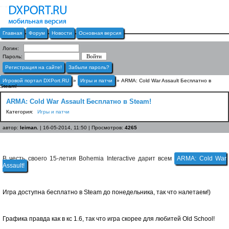
Главная
Форум
Новости
Основная версия
Логин:
Пароль:
Регистрация на сайте!
Забыли пароль?
Игровой портал DXPort.RU
»
Игры и патчи
» ARMA: Cold War Assault Бесплатно в
Steam!
ARMA: Cold War Assault Бесплатно в Steam!
Категория:
Игры и патчи
автор:
leiman.
| 16-05-2014, 11:50 | Просмотров:
4265
В честь своего 15-летия Bohemia Interactive дарит всем
ARMA: Cold War
Assault!
Игра доступна бесплатно в Steam до понедельника, так что налетаем!)
Графика правда как в кс 1.6, так что игра скорее для любитей Old School!