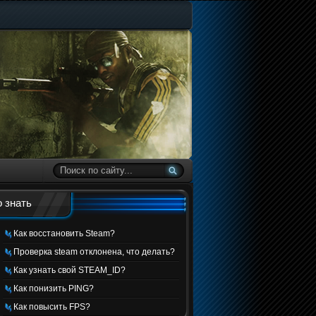
 знать
Как восстановить Steam?
Проверка steam отклонена, что делать?
Как узнать свой STEAM_ID?
Как понизить PING?
Как повысить FPS?