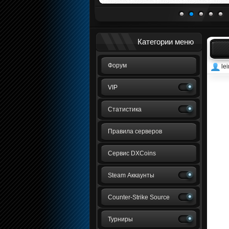
1
2
3
4
5
Категории меню
Форум
le
VIP
Статистика
Правила серверов
Сервис DXCoins
Steam Аккаунты
Counter-Strike Source
Турниры