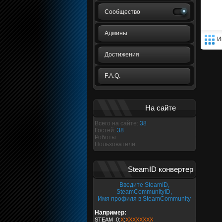
Сообщество
Админы
И
Достижения
F.A.Q.
На сайте
Всего на сайте:
38
Гостей:
38
Роботы:
Пользователи:
SteamID конвертер
Введите SteamID,
SteamCommunityID,
Имя профиля в SteamCommunity
Например:
STEAM_0:
X
:
XXXXXXXX