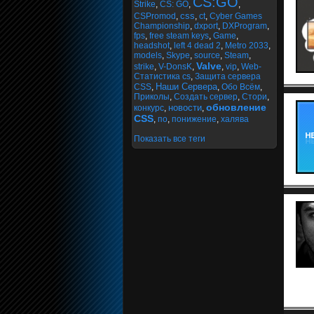
CS:GO
Strike
,
CS: GO
,
,
css
CSPromod
,
,
ct
,
Cyber Games
Championship
,
dxport
,
DXProgram
,
fps
,
free steam keys
,
Game
,
headshot
,
left 4 dead 2
,
Metro 2033
,
models
,
Skype
,
source
,
Steam
,
Valve
strike
,
V-DonsK
,
,
vip
,
Web-
Статистика cs
,
Защита сервера
Наши Сервера
CSS
,
,
Обо Всём
,
Приколы
,
Создать сервер
,
Стори
,
обновление
новости
конкурс
,
,
CSS
,
по
,
понижение
,
халява
Показать все теги