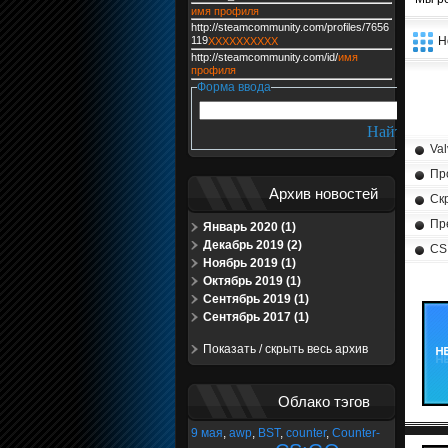
имя профиля
http://steamcommunity.com/profiles/7656
Н
119
XXXXXXXXXX
http://steamcommunity.com/id/
имя
профиля
Форма ввода
Va
Пр
Архив новостей
Ск
Пр
Январь 2020 (1)
Декабрь 2019 (2)
CS
Ноябрь 2019 (1)
Октябрь 2019 (1)
Сентябрь 2019 (1)
Сентябрь 2017 (1)
Показать / скрыть весь архив
Облако тэгов
9 мая
,
awp
,
BST
,
counter
,
Counter-