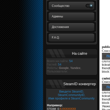
Сообщество
Админы
Достижения
F.A.Q.
public
Списо
На сайте
По
Всего на сайте:
54
слото
Гостей:
54
tickra
Роботы:
Google
,
Yandex
,
friendl
Пользователи:
block
cw/mi
Списо
SteamID конвертер
По
Введите SteamID,
слото
SteamCommunityID,
tickra
Имя профиля в SteamCommunity
friendl
block:
Например:
Уважа
STEAM_0:
X
:
XXXXXXXX
Мы р