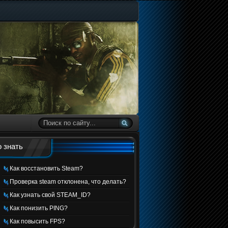
 знать
Как восстановить Steam?
Проверка steam отклонена, что делать?
Как узнать свой STEAM_ID?
Как понизить PING?
Как повысить FPS?