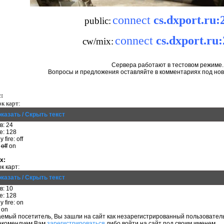
connect
cs.dxport.ru:
public:
connect
cs.dxport.ru
cw/mix:
Сервера работают в тестовом режиме.
Вопросы и предложения оставляйте в комментариях под но
:
к карт:
казать / Скрыть текст
в: 24
te: 128
y fire: off
:
off
on
x:
к карт:
казать / Скрыть текст
в: 10
te: 128
y fire: on
 on
емый посетитель, Вы зашли на сайт как незарегистрированный пользователь
екомендуем Вам
зарегистрироваться
либо войти на сайт под своим именем.