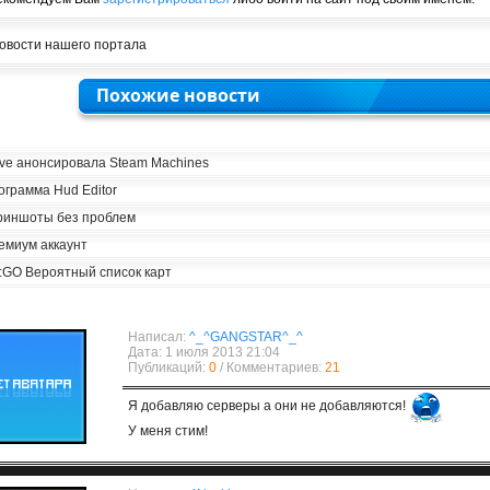
овости нашего портала
Похожие новости
lve анонсировала Steam Machines
ограмма Hud Editor
риншоты без проблем
емиум аккаунт
:GO Вероятный список карт
Написал:
^_^GANGSTAR^_^
Дата: 1 июля 2013 21:04
Публикаций:
0
/ Комментариев:
21
Я добавляю серверы а они не добавляются!
У меня стим!