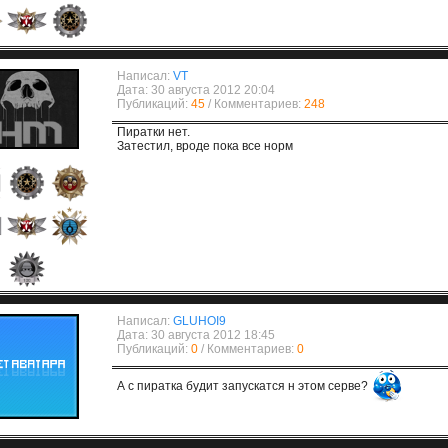
Написал:
VT
Дата: 30 августа 2012 20:04
Публикаций:
45
/ Комментариев:
248
Пиратки нет.
Затестил, вроде пока все норм
Написал:
GLUHOI9
Дата: 30 августа 2012 18:45
Публикаций:
0
/ Комментариев:
0
А с пиратка будит запускатся н этом серве?