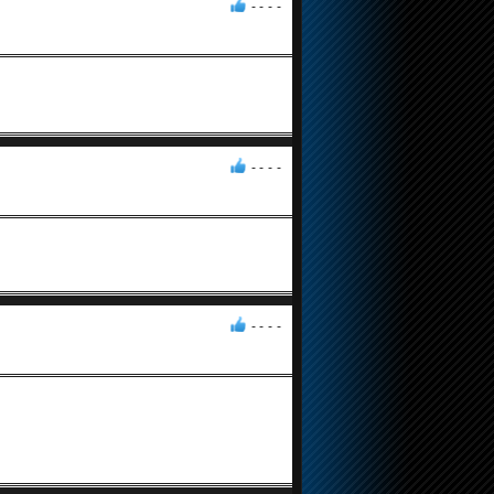
- -
-
-
- -
-
-
- -
-
-