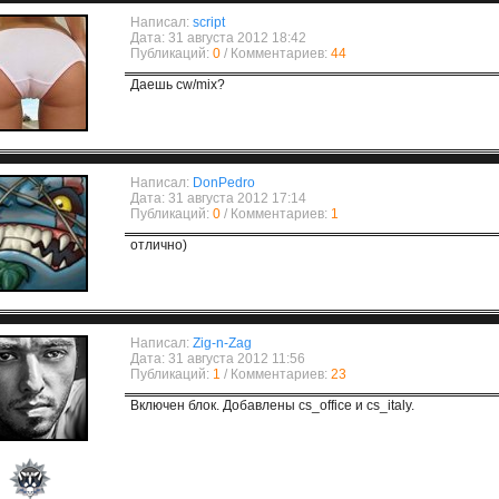
Написал:
script
Дата: 31 августа 2012 18:42
Публикаций:
0
/ Комментариев:
44
Даешь cw/mix?
Написал:
DonPedro
Дата: 31 августа 2012 17:14
Публикаций:
0
/ Комментариев:
1
отлично)
Написал:
Zig-n-Zag
Дата: 31 августа 2012 11:56
Публикаций:
1
/ Комментариев:
23
Включен блок. Добавлены cs_office и cs_italy.