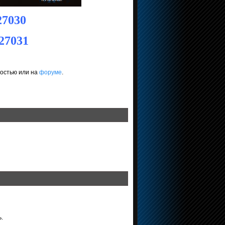
27030
:27031
востью или на
форуме
.
.