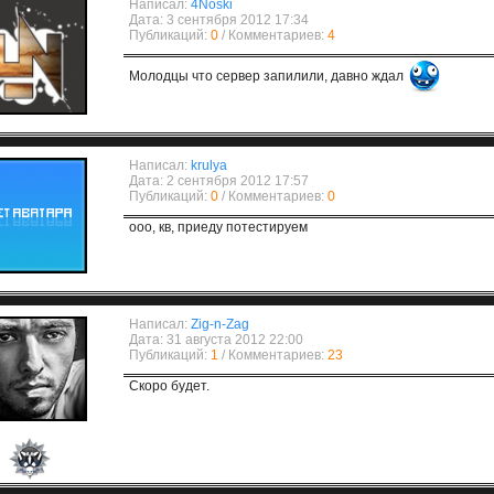
Написал:
4Noski
Дата: 3 сентября 2012 17:34
Публикаций:
0
/ Комментариев:
4
Молодцы что сервер запилили, давно ждал
Написал:
krulya
Дата: 2 сентября 2012 17:57
Публикаций:
0
/ Комментариев:
0
ооо, кв, приеду потестируем
Написал:
Zig-n-Zag
Дата: 31 августа 2012 22:00
Публикаций:
1
/ Комментариев:
23
Скоро будет.