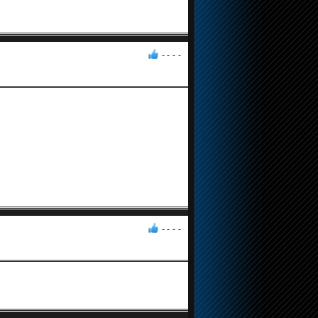
- -
-
-
- -
-
-