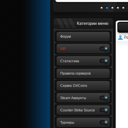
1
2
3
4
5
Категории меню
Форум
Zi
VIP
Статистика
Правила серверов
Сервис DXCoins
Steam Аккаунты
Counter-Strike Source
Турниры