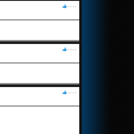
- -
-
-
- -
-
-
- -
-
-