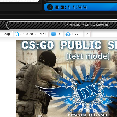
DXPort.RU -> CS:GO Servers
g-n-Zag
30-08-2012, 14:51
16
17774
2