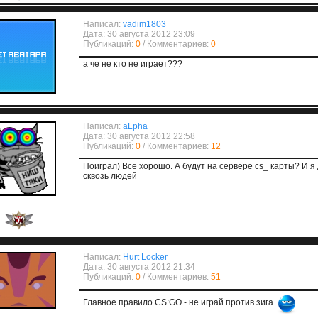
Написал:
vadim1803
Дата: 30 августа 2012 23:09
Публикаций:
0
/ Комментариев:
0
а че не кто не играет???
Написал:
aLpha
Дата: 30 августа 2012 22:58
Публикаций:
0
/ Комментариев:
12
Поиграл) Все хорошо. А будут на сервере cs_ карты? И я
сквозь людей
Написал:
Hurt Locker
Дата: 30 августа 2012 21:34
Публикаций:
0
/ Комментариев:
51
Главное правило CS:GO - не играй против зига