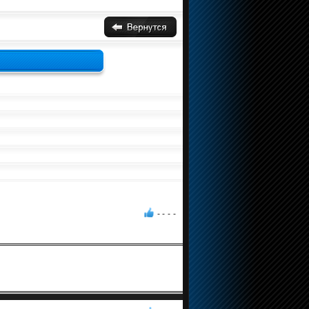
- -
-
-