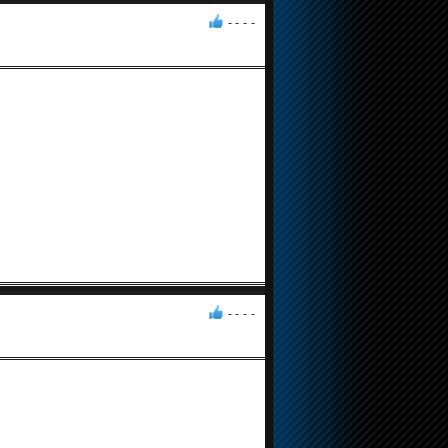
- -
-
-
- -
-
-