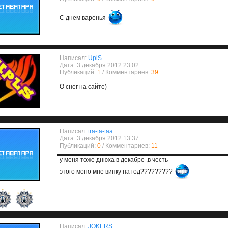
С днем варенья
Написал:
UplS
Дата: 3 декабря 2012 23:02
Публикаций:
1
/ Комментариев:
39
О снег на сайте)
Написал:
tra-ta-taa
Дата: 3 декабря 2012 13:37
Публикаций:
0
/ Комментариев:
11
у меня тоже днюха в декабре ,в честь
этого моно мне випку на год?????????
Написал:
JOKERS