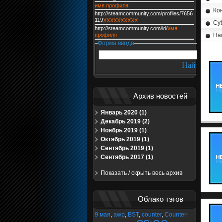
имя профиля
Ко
http://steamcommunity.com/profiles/7656
119
XXXXXXXXXX
Cyb
http://steamcommunity.com/id/
имя
профиля
Нам
Форма ввода
Архив новостей
Январь 2020 (1)
Декабрь 2019 (2)
Ноябрь 2019 (1)
Октябрь 2019 (1)
Сентябрь 2019 (1)
Сентябрь 2017 (1)
Показать / скрыть весь архив
Облако тэгов
9 мая
,
awp
,
BST
,
counter
,
Counter-