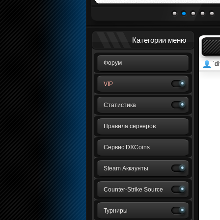
1
2
3
4
5
Категории меню
Форум
`di
VIP
Статистика
Правила серверов
Сервис DXCoins
Steam Аккаунты
Counter-Strike Source
Турниры