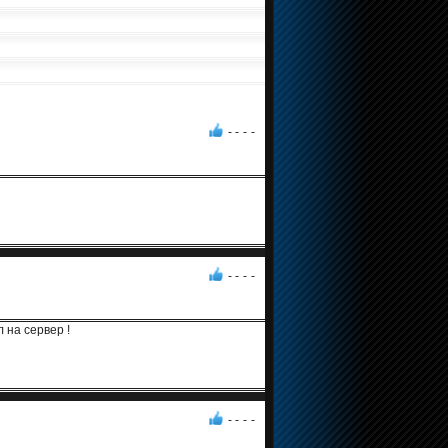
- -
-
-
- -
-
-
 на сервер !
- -
-
-