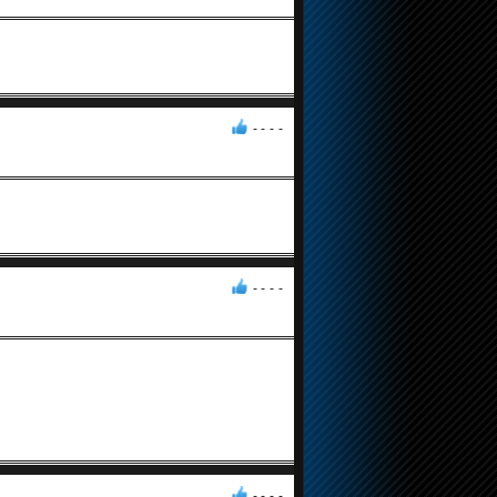
- -
-
-
- -
-
-
- -
-
-