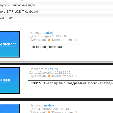
нкурс - Прекрасные леди
org S.T.R.I.K.E. 7 Keyboard
 3 года!!!
Написал:
darkwi
Дата: 15 марта 2013 16:05
Публикаций:
0
/ Комментариев:
0
Что-то я поздно узнал.
Написал:
RELax_MC
Дата: 10 декабря 2012 12:35
Публикаций:
0
/ Комментариев:
0
CОРИ ЧТО не поздравил! Поздравляю! Просто не заходил
Написал:
snizhok
Дата: 3 декабря 2012 23:43
Публикаций:
0
/ Комментариев:
0