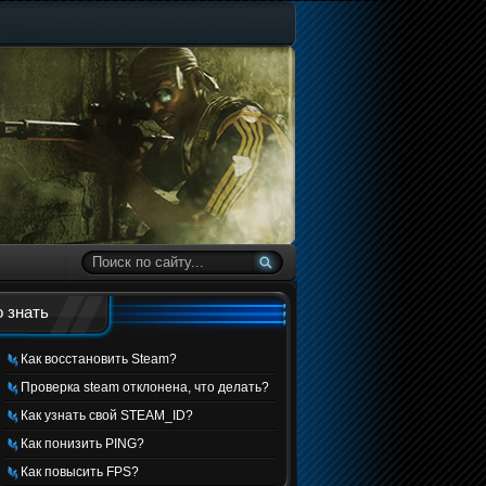
 знать
Как восстановить Steam?
Проверка steam отклонена, что делать?
Как узнать свой STEAM_ID?
Как понизить PING?
Как повысить FPS?