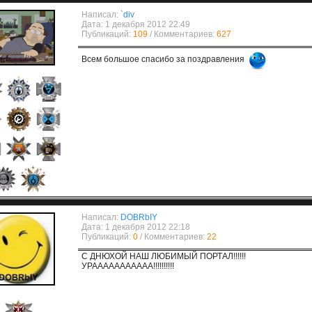
Написал:
`div
Дата: 1 декабря 2012 22:49
Публикаций:
109
/ Комментариев:
627
Всем большое спасибо за поздравления
Написал:
DOBRbIY
Дата: 1 декабря 2012 22:18
Публикаций:
0
/ Комментариев:
22
С ДНЮХОЙ НАШ ЛЮБИМЫЙ ПОРТАЛ!!!!!!
УРААААААААААА!!!!!!!!!!