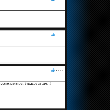
- -
-
-
- -
-
-
месте, кто знает, будущее за вами ;)