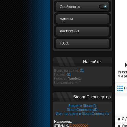
Сообщество
Админы
Достижения
F.A.Q.
На сайте
Всего на сайте:
31
Уважа
Гостей:
31
Мы р
Роботы:
Yandex
,
Пользователи:
Н
SteamID конвертер
Введите SteamID,
SteamCommunityID,
Имя профиля в SteamCommunity
С 
Например:
STEAM_0:
X
:
XXXXXXXX
We