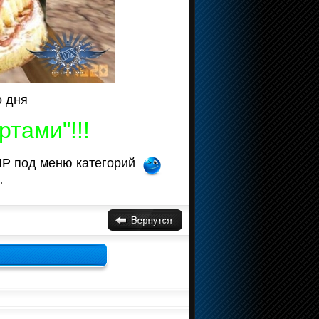
о дня
ртами"!!!
VIP под меню категорий
.