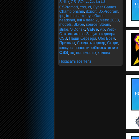
CS:GO
Strike
,
CS: GO
,
,
css
CSPromod
,
,
ct
,
Cyber Games
Championship
,
dxport
,
DXProgram
,
fps
,
free steam keys
,
Game
,
headshot
,
left 4 dead 2
,
Metro 2033
,
models
,
Skype
,
source
,
Steam
,
Valve
strike
,
V-DonsK
,
,
vip
,
Web-
Статистика cs
,
Защита сервера
Наши Сервера
CSS
,
,
Обо Всём
,
Приколы
,
Создать сервер
,
Стори
,
обновление
новости
конкурс
,
,
CSS
,
по
,
понижение
,
халява
Показать все теги