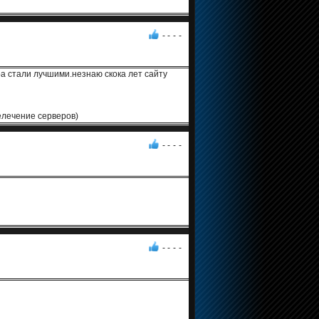
- -
-
-
ра стали лучшими.незнаю скока лет сайту
елечение серверов)
- -
-
-
- -
-
-