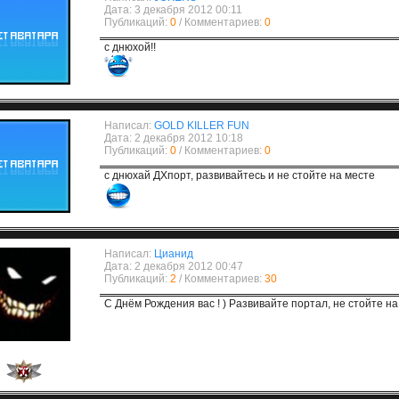
Дата: 3 декабря 2012 00:11
Публикаций:
0
/ Комментариев:
0
с днюхой!!
Написал:
GOLD KILLER FUN
Дата: 2 декабря 2012 10:18
Публикаций:
0
/ Комментариев:
0
с днюхай ДХпорт, развивайтесь и не стойте на месте
Написал:
Цианид
Дата: 2 декабря 2012 00:47
Публикаций:
2
/ Комментариев:
30
С Днём Рождения вас ! ) Развивайте портал, не стойте на 