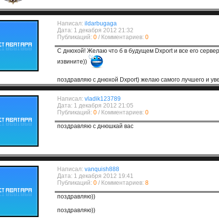
Написал:
ildarbugaga
Дата: 1 декабря 2012 21:32
Публикаций:
0
/ Комментариев:
0
С днюхой! Желаю что б в будущем Dxport и все его серве
извините))
поздравляю с днюхой Dxport) желаю самого лучшего и ув
Написал:
vladik123789
Дата: 1 декабря 2012 21:05
Публикаций:
0
/ Комментариев:
0
поздравляю с днюшкай вас
Написал:
vanquish888
Дата: 1 декабря 2012 19:41
Публикаций:
0
/ Комментариев:
8
поздравляю))
поздравляю))