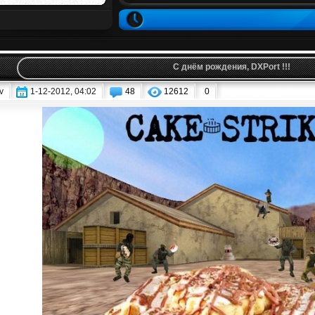
С днём рождения, DXPort !!!
v
1-12-2012, 04:02
48
12612
0