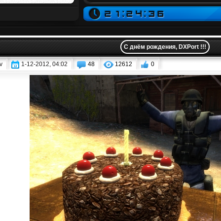
С днём рождения, DXPort !!!
v
1-12-2012, 04:02
48
12612
0