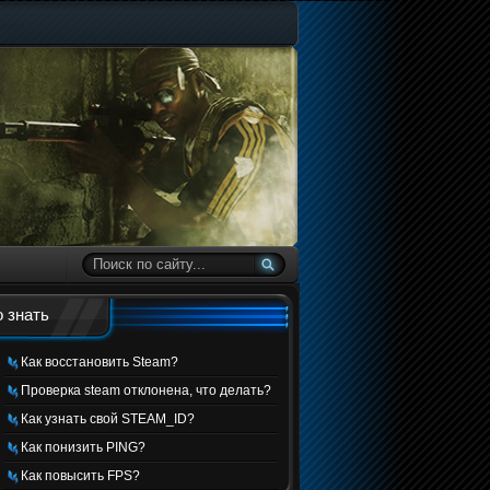
 знать
Как восстановить Steam?
Проверка steam отклонена, что делать?
Как узнать свой STEAM_ID?
Как понизить PING?
Как повысить FPS?