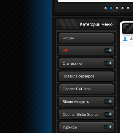
1
2
3
4
5
Категории меню
Форум
`di
VIP
Статистика
Правила серверов
Сервис DXCoins
Steam Аккаунты
Counter-Strike Source
Турниры