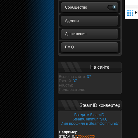
Сообщество
Н
Админы
Достижения
F.A.Q.
На сайте
Всего на сайте:
37
Гостей:
37
Роботы:
Пользователи:
SteamID конвертер
Введите SteamID,
SteamCommunityID,
Имя профиля в SteamCommunity
Например:
STEAM_0:
X
:
XXXXXXXX