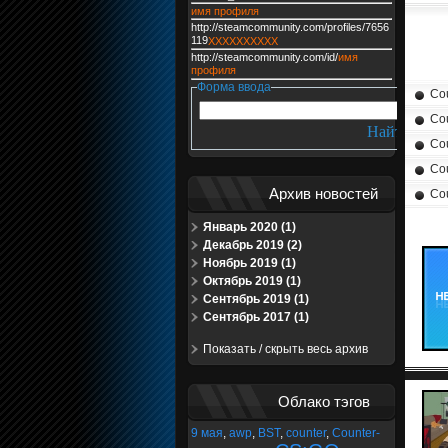
имя профиля
http://steamcommunity.com/profiles/7656
119
XXXXXXXXXX
http://steamcommunity.com/id/
имя
профиля
Форма ввода
Cou
Cou
Cou
Cou
Архив новостей
Cou
Январь 2020 (1)
Декабрь 2019 (2)
Ноябрь 2019 (1)
Октябрь 2019 (1)
Сентябрь 2019 (1)
Сентябрь 2017 (1)
Показать / скрыть весь архив
Облако тэгов
9 мая
,
awp
,
BST
,
counter
,
Counter-