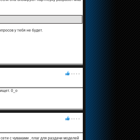
просов у тебя не будет.
- -
-
-
 ищет. 0_о
- -
-
-
сети с чуваками , плаг для раздачи моделей