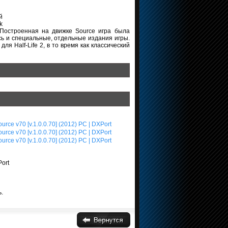
й
k
e. Построенная на движке Source игра была
ись и специальные, отдельные издания игры.
ля Half-Life 2, в то время как классический
.