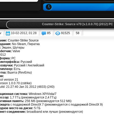
Counter-Strike: Source v70 [v.1.0.0.70] (2012) PC
v
10-02-2012, 01:28
85
91525
58
ание:
Counter-Strike Source
здания:
No-Steam, Пиратка
:
Экшен, Шутеры
аботчик:
Valve
012
форма:
PC
 интерфейса:
Русский
озвучки:
Русский / Английский
типлеер:
Есть
тка:
Вшита (RevEmu)
ия:
ol version 21
rsion 1.0.0.70 (cstrike)
uild: 21:27:40 Jan 31 2012 (4833) (240)
ационная система:
Windows XP/Vista/7
ессор:
1,7 ГГц (рекомендуется 2,4 ГГц)
ативная память:
256 Мб (рекомендуется 512 Мб)
окарта
с поддержкой DirectX 7 (рекомендуется с поддержкой DirectX 9)
дное место на диске:
5 ГБ
рнет-соединение:
broadband или лучше (рекомендуется)