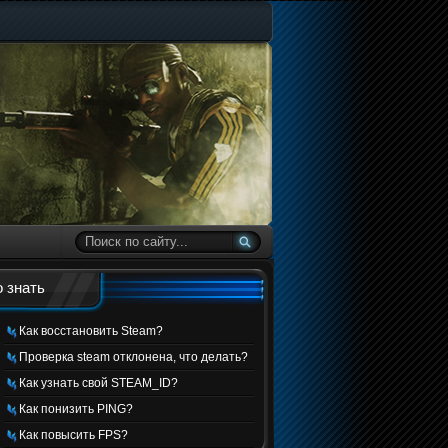
 знать
Как восстановить Steam?
Проверка steam отклонена, что делать?
Как узнать свой STEAM_ID?
Как понизить PING?
Как повысить FPS?