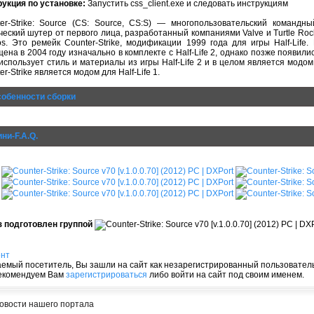
укция по установке:
Запустить css_client.exe и следовать инструкциям
er-Strike: Source (CS: Source, CS:S) — многопользовательский командны
ческий шутер от первого лица, разработанный компаниями Valve и Turtle Roc
os. Это ремейк Counter-Strike, модификации 1999 года для игры Half-Lif
ена в 2004 году изначально в комплекте с Half-Life 2, однако позже появил
использует стиль и материалы из игры Half-Life 2 и в целом является модом д
er-Strike является модом для Half-Life 1.
обенности сборки
ни-F.A.Q.
з подготовлен группой
ент
емый посетитель, Вы зашли на сайт как незарегистрированный пользователь
екомендуем Вам
зарегистрироваться
либо войти на сайт под своим именем.
овости нашего портала