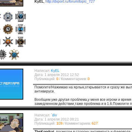
KyEL
,
http://dxport.ru/forum/topic_727
Написал:
KyEL
Дата: 1 апреля 2012 12:52
Публикаций:
0
/ Комментариев:
0
Помогите!Нажимаю на ярлык,открывается и сразу же выл
антивирусе.
Вообщем уже другая проблема,у меня все игроки и время 
замедленном действии,таже проблема и в 1.6.Помогите п
Написал:
`div
Дата: 1 апреля 2012 08:21
Публикаций:
109
/ Комментариев:
627
TheKondrat
, посмотри в сторону антивируса и фаервола