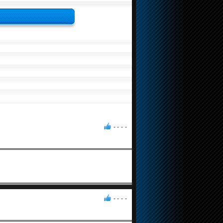
- -
-
-
- -
-
-