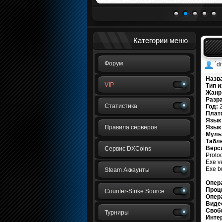
1
2
3
4
5
Категории меню
Форум
`di
Назв
VIP
Тип и
Жанр
Разр
Статистика
Год:
2
Плат
Язык
Правила серверов
Язык 
Муль
Табле
Верс
Сервис DXCoins
Protoc
Exe ve
Exe b
Steam Аккаунты
Опер
Проц
Counter-Strike Source
Опер
Виде
Свобо
Турниры
Инте