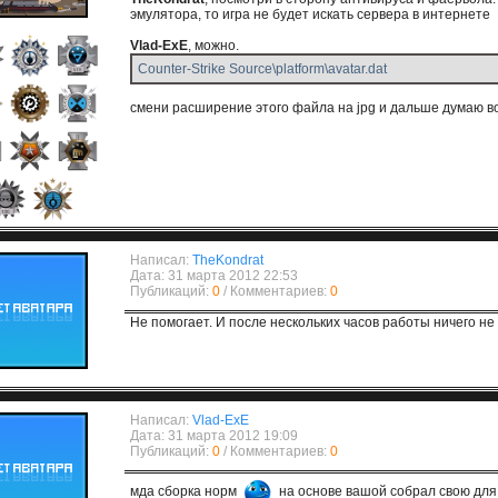
эмулятора, то игра не будет искать сервера в интернете
Vlad-ExE
, можно.
Counter-Strike Source\platform\avatar.dat
смени расширение этого файла на jpg и дальше думаю во
Написал:
TheKondrat
Дата: 31 марта 2012 22:53
Публикаций:
0
/ Комментариев:
0
Не помогает. И после нескольких часов работы ничего не
Написал:
Vlad-ExE
Дата: 31 марта 2012 19:09
Публикаций:
0
/ Комментариев:
0
мда сборка норм
на основе вашой собрал свою для 