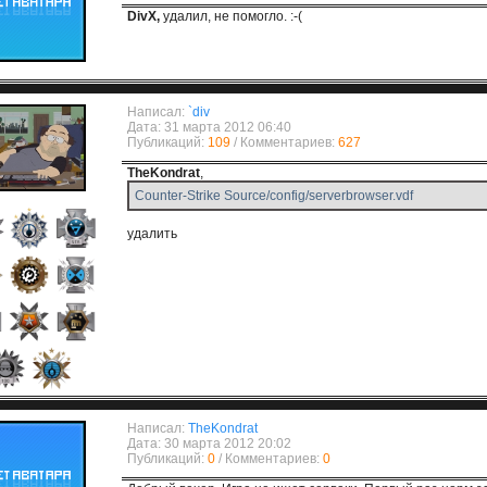
DivX,
удалил, не помогло. :-(
Написал:
`div
Дата: 31 марта 2012 06:40
Публикаций:
109
/ Комментариев:
627
TheKondrat
,
Counter-Strike Source/config/serverbrowser.vdf
удалить
Написал:
TheKondrat
Дата: 30 марта 2012 20:02
Публикаций:
0
/ Комментариев:
0