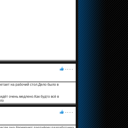
- -
-
-
етает на рабочий стол.Дело было в
идёт очень медлено.Как будто всё в
лз
- -
-
-
. если она блокируют партнёрку разработчика