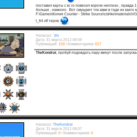
поставил карты с кс го повесил короче неплохо , правда 1
больше , намного . Вот смущают ток авки в таде их както
F:\Games\Копия Counter - Strike Source\cstrike\materials\VG
t_64.vtf теров
Написал:
`div
Дата: 31 марта 2012 08:09
Публикаций:
109
/ Комментариев:
627
TheKondrat
, пробуй подождать пару минут после запуска
Написал:
TheKondrat
Дата: 31 марта 2012 08:07
Публикаций:
0
/ Комментариев:
0