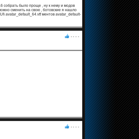
.6 собрать было проще , ну к нему и модов
 можно сменить на свою , ботовские я нашло
UI\ avatar_default_64.vtf ментов avatar_default-
- -
-
-
- -
-
-