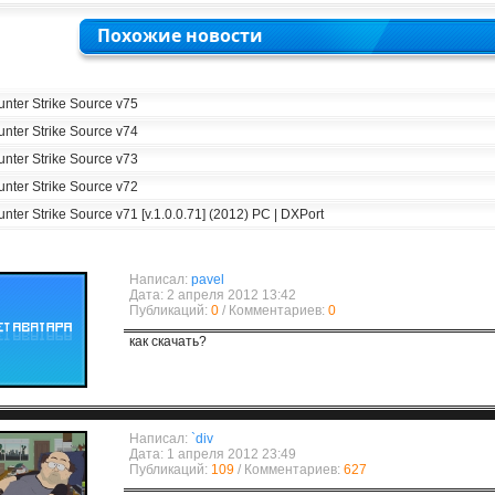
Похожие новости
nter Strike Source v75
nter Strike Source v74
nter Strike Source v73
nter Strike Source v72
nter Strike Source v71 [v.1.0.0.71] (2012) PC | DXPort
Написал:
pavel
Дата: 2 апреля 2012 13:42
Публикаций:
0
/ Комментариев:
0
как скачать?
Написал:
`div
Дата: 1 апреля 2012 23:49
Публикаций:
109
/ Комментариев:
627