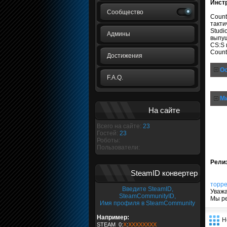
Инстр
Сообщество
Count
такти
Studi
Админы
выпущ
CS:S 
Count
Достижения
Ос
F.A.Q.
Ми
На сайте
Всего на сайте:
23
Гостей:
23
Роботы:
Пользователи:
Рели
SteamID конвертер
торр
Введите SteamID,
Уважа
SteamCommunityID,
Мы р
Имя профиля в SteamCommunity
Например:
Н
STEAM_0:
X
:
XXXXXXXX