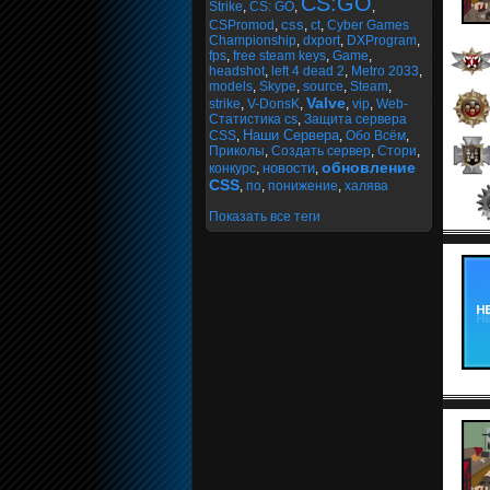
CS:GO
Strike
,
CS: GO
,
,
css
CSPromod
,
,
ct
,
Cyber Games
Championship
,
dxport
,
DXProgram
,
fps
,
free steam keys
,
Game
,
headshot
,
left 4 dead 2
,
Metro 2033
,
models
,
Skype
,
source
,
Steam
,
Valve
strike
,
V-DonsK
,
,
vip
,
Web-
Статистика cs
,
Защита сервера
Наши Сервера
CSS
,
,
Обо Всём
,
Приколы
,
Создать сервер
,
Стори
,
обновление
новости
конкурс
,
,
CSS
,
по
,
понижение
,
халява
Показать все теги