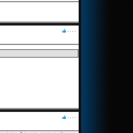
- -
-
-
- -
-
-