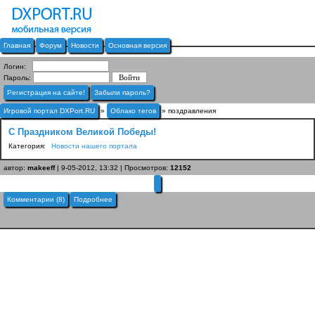
Главная
Форум
Новости
Основная версия
Логин:
Пароль:
Регистрация на сайте!
Забыли пароль?
Игровой портал DXPort.RU
»
Облако тегов
» поздравления
С Праздником Великой Победы!
Категория:
Новости нашего портала
автор:
makeeff
| 9-05-2012, 13:32 | Просмотров:
12152
Комментарии (8)
Подробнее