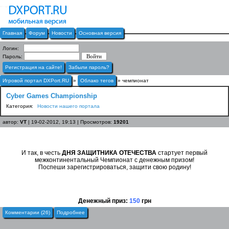
Главная
Форум
Новости
Основная версия
Логин:
Пароль:
Регистрация на сайте!
Забыли пароль?
Игровой портал DXPort.RU
»
Облако тегов
» чемпионат
Cyber Games Championship
Категория:
Новости нашего портала
автор:
VT
| 19-02-2012, 19:13 | Просмотров:
19201
И так, в честь
ДНЯ ЗАЩИТНИКА ОТЕЧЕСТВА
стартует первый
межконтинентальный Чемпионат с денежным призом!
Поспеши зарегистрироваться, защити свою родину!
Денежный приз:
150
грн
Комментарии (26)
Подробнее