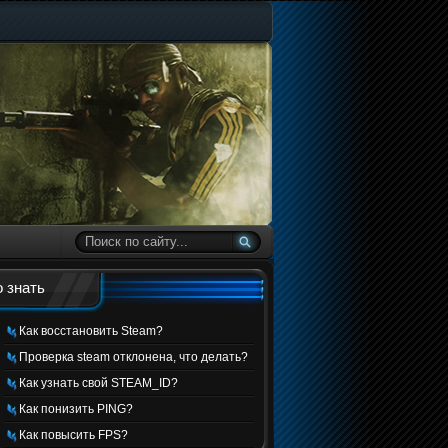
 знать
Как восстановить Steam?
Проверка steam отклонена, что делать?
Как узнать свой STEAM_ID?
Как понизить PING?
Как повысить FPS?