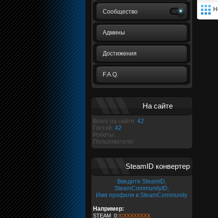
Н
Сообщество
Админы
Достижения
F.A.Q.
На сайте
Всего на сайте:
42
Гостей:
42
Роботы:
Пользователи:
SteamID конвертер
Введите SteamID,
SteamCommunityID,
Имя профиля в SteamCommunity
Например:
STEAM_0:
X
:
XXXXXXXX