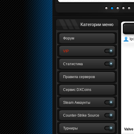
1
2
3
4
5
Категории меню
Форум
Ig
VIP
Статистика
Правила серверов
Сервис DXCoins
Steam Аккаунты
Counter-Strike Source
Турниры
Valve