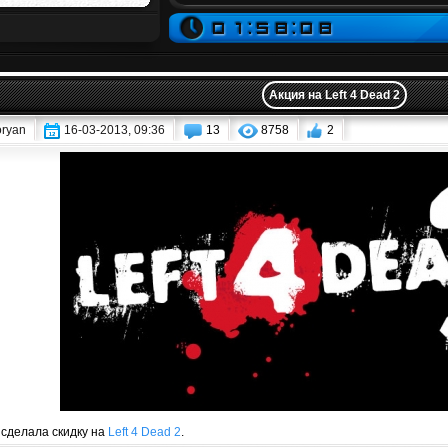
Акция на Left 4 Dead 2
oryan
16-03-2013, 09:36
13
8758
2
сделала скидку на
Left 4 Dead 2
.