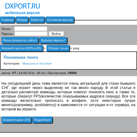
Главная
Форум
Новости
Основная версия
Логин:
Пароль:
Регистрация на сайте!
Забыли пароль?
Игровой портал DXPort.RU
»
Облако тегов
» ping
Понижение пинга
Категория:
Мануалы и пособия
автор:
VT
| 16-06-2011, 09:24 | Просмотров:
78085
На сегодняшний день тема является очень актуальной для стран бывшего
СНГ, где играет через выделенку не так много народу. В этой статье я
детально рассмотрю команды, которые помогут понизить пинг, а также те,
которые сберегут FPS(количество показываемых кадров в секунду). Все эти
команды желательно прописать в конфиге, хотя некоторые лучше
менять(например, pushlatency) в зависимости от ситуации и от сервера, на
котором вы играете.
Комментарии (25)
Подробнее