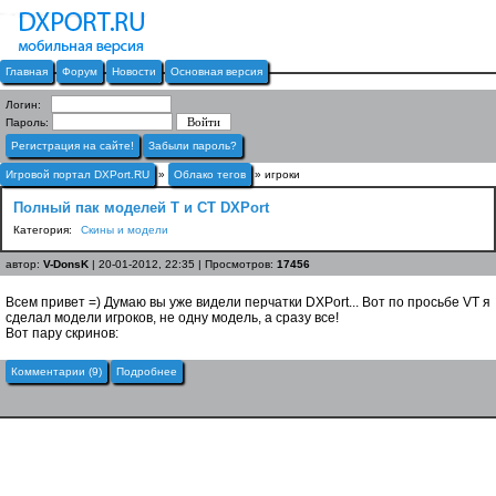
Главная
Форум
Новости
Основная версия
Логин:
Пароль:
Регистрация на сайте!
Забыли пароль?
Игровой портал DXPort.RU
»
Облако тегов
» игроки
Полный пак моделей T и CT DXPort
Категория:
Скины и модели
автор:
V-DonsK
| 20-01-2012, 22:35 | Просмотров:
17456
Всем привет =) Думаю вы уже видели перчатки DXPort... Вот по просьбе VT я
сделал модели игроков, не одну модель, а сразу все!
Вот пару скринов:
Комментарии (9)
Подробнее