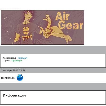
--------------------
#1 написал:
Igoryan
Группа:
Премиум
1 октября 2013 22:46
прикольно
Информация