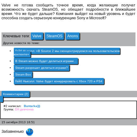
Valve не готова сообщить точное время, когда желающие получат
возможность скачать SteamOS, но обещает подробности в ближайшее
время. Что же будет дальше? Компания выйдет на новый уровень и будет
способна создать серьезную конкуренцию Sony и Microsoft?
Ключевые теги:
Valve
,
SteamOS
,
Anons
Другие новости по теме:
Гейб Ньюэлл: «В Source 2 мы сконцентрируемся на пользовательском
контенте»
В Steam можно будет делиться играми...
Steam разрешит делиться играми?
Steam Box
Гейб Ньюэлл: Valve будет конкурировать с Xbox 720 и PS4
Комментарии (2)
#2 написал:
Buntarka)))
Группа:
DX-девчонка
15 октября 2013 18:51
Забавненько