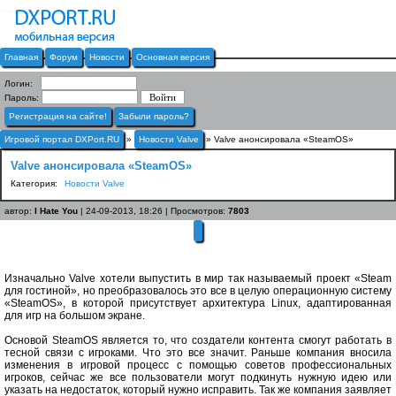
Главная
Форум
Новости
Основная версия
Логин:
Пароль:
Регистрация на сайте!
Забыли пароль?
Игровой портал DXPort.RU
»
Новости Valve
» Valve анонсировала «SteamOS»
Valve анонсировала «SteamOS»
Категория:
Новости Valve
автор:
I Hate You
| 24-09-2013, 18:26 | Просмотров:
7803
Изначально Valve хотели выпустить в мир так называемый проект «Steam
для гостиной», но преобразовалось это все в целую операционную систему
«SteamOS», в которой присутствует архитектура Linux, адаптированная
для игр на большом экране.
Основой SteamOS является то, что создатели контента смогут работать в
тесной связи с игроками. Что это все значит. Раньше компания вносила
изменения в игровой процесс с помощью советов профессиональных
игроков, сейчас же все пользователи могут подкинуть нужную идею или
указать на недостаток, который нужно исправить. Так же компания заявляет