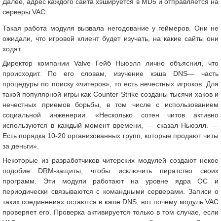
Далее, адрес каждого сайта хэшируется в MD5 и отправляется на
серверы VAC.
Такая работа модуля вызвала негодование у геймеров. Они не
ожидали, что игровой клиент будет изучать, на какие сайты они
ходят.
Директор компании Valve Гейб Ньюэлл лично объяснил, что
происходит. По его словам, изучение кэша DNS— часть
процедуры по поиску «читеров», то есть нечестных игроков. Для
такой популярной игры как Counter-Strike созданы тысячи хаков и
нечестных приемов борьбы, в том числе с использованием
социальной инженерии. «Несколько сотен читов активно
используются в каждый момент времени, — сказал Ньюэлл. —
Есть порядка 10-20 организованных групп, которые продают читы
за деньги».
Некоторые из разработчиков читерских модулей создают некое
подобие DRM-защиты, чтобы исключить пиратство своих
программ. Эти модули работают на уровне ядра ОС и
периодически связываются с командными серверами. Записи о
таких соединениях остаются в кэше DNS, вот почему модуль VAC
проверяет его. Проверка активируется только в том случае, если