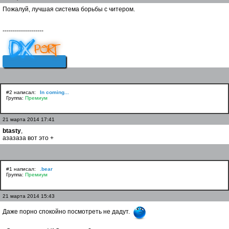
Пожалуй, лучшая система борьбы с читером.
--------------------
#2 написал:
In coming...
Группа:
Премиум
21 марта 2014 17:41
btasty
,
азазаза вот это +
#1 написал:
.bear
Группа:
Премиум
21 марта 2014 15:43
Даже порно спокойно посмотреть не дадут.