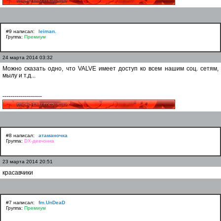
#9 написал:
leiman.
Группа:
Премиум
24 марта 2014 03:32
Можно сказать одно, что VALVE имеет доступ ко всем нашим соц. сетям,
мылу и т.д...
--------------------
#8 написал:
атаманочка
Группа:
DX-девчонка
23 марта 2014 20:51
красавчики
#7 написал:
fm.UnDeaD
Группа:
Премиум