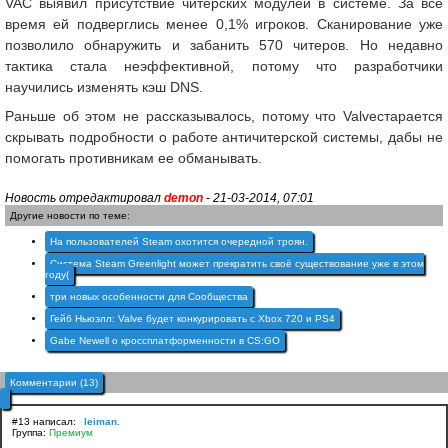
VAC выявил присутствие читерских модулей в системе. За все
время ей подверглись менее 0,1% игроков. Сканирование уже
позволило обнаружить и забанить 570 читеров. Но недавно
тактика стала неэффективной, потому что разработчики
научились изменять кэш DNS.
Раньше об этом не рассказывалось, потому что Valveстарается
скрывать подробности о работе античитерской системы, дабы не
помогать противникам ее обманывать.
Новость отредактировал
demon
- 21-03-2014, 07:01
Другие новости по теме:
На пользователей Steam охотится очередной троян.
Система Steam Greenlight может прекратить своё существование уже в этом
году(
три новых особенности для Сообщества
Гейб Ньюэлл: Valve будет конкурировать с Xbox 720 и PS4
Gabe Newell о кроссплатформенности в CS:GO
Комментарии (13)
#13 написал:
leiman.
Группа:
Премиум