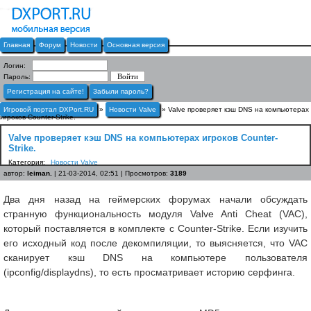
Главная
Форум
Новости
Основная версия
Логин:
Пароль:
Регистрация на сайте!
Забыли пароль?
Игровой портал DXPort.RU
»
Новости Valve
» Valve проверяет кэш DNS на компьютерах
игроков Counter-Strike.
Valve проверяет кэш DNS на компьютерах игроков Counter-
Strike.
Категория:
Новости Valve
автор:
leiman.
| 21-03-2014, 02:51 | Просмотров:
3189
Два дня назад на геймерских форумах начали обсуждать
странную функциональность модуля Valve Anti Cheat (VAC),
который поставляется в комплекте с Counter-Strike. Если изучить
его исходный код после декомпиляции, то выясняется, что VAC
сканирует кэш DNS на компьютере пользователя
(ipconfig/displaydns), то есть просматривает историю серфинга.