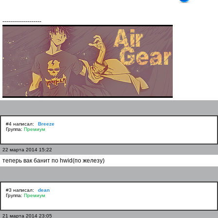
--------------------
#4 написал:
Breeze
Группа:
Премиум
22 марта 2014 15:22
теперь вак банит по hwid(по железу)
#3 написал:
dean
Группа:
Премиум
21 марта 2014 23:05