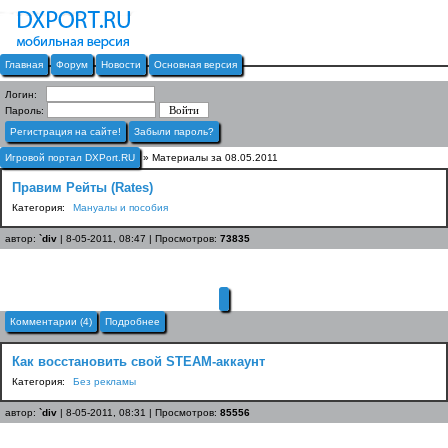
Главная
Форум
Новости
Основная версия
Логин:
Пароль:
Регистрация на сайте!
Забыли пароль?
Игровой портал DXPort.RU
» Материалы за 08.05.2011
Правим Рейты (Rates)
Категория:
Мануалы и пособия
автор:
`div
| 8-05-2011, 08:47 | Просмотров:
73835
Комментарии (4)
Подробнее
Как восстановить свой STEAM-аккаунт
Категория:
Без рекламы
автор:
`div
| 8-05-2011, 08:31 | Просмотров:
85556