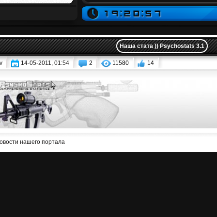
Наша стата )) Psychostats 3.1
v
14-05-2011, 01:54
2
11580
14
овости нашего портала