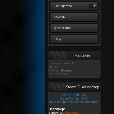
Сообщество
Админы
Достижения
F.A.Q.
На сайте
Всего на сайте:
18
Гостей:
18
Роботы:
Google
,
Пользователи:
SteamID конвертер
Введите SteamID,
SteamCommunityID,
Имя профиля в SteamCommunity
Например:
STEAM_0:
X
:
XXXXXXXX