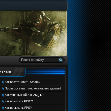
 знать
Как восстановить Steam?
Проверка steam отклонена, что делать?
Как узнать свой STEAM_ID?
Как понизить PING?
Как повысить FPS?