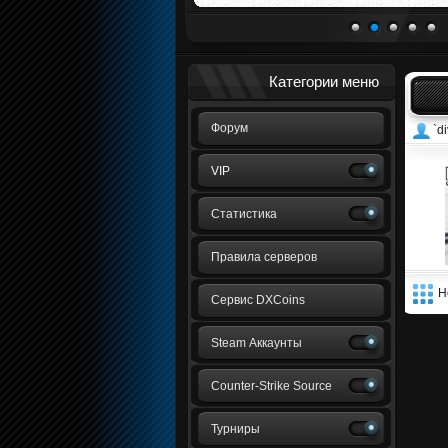
1
2
3
4
5
Категории меню
Форум
`di
VIP
Статистика
Правила серверов
Н
Сервис DXCoins
Steam Аккаунты
Counter-Strike Source
Турниры