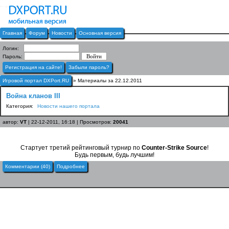
Главная
Форум
Новости
Основная версия
Логин:
Пароль:
Регистрация на сайте!
Забыли пароль?
Игровой портал DXPort.RU
» Материалы за 22.12.2011
Война кланов III
Категория:
Новости нашего портала
автор:
VT
| 22-12-2011, 16:18 | Просмотров:
20041
Стартует третий рейтинговый турнир по
Counter-Strike Source
!
Будь первым, будь лучшим!
Комментарии (40)
Подробнее