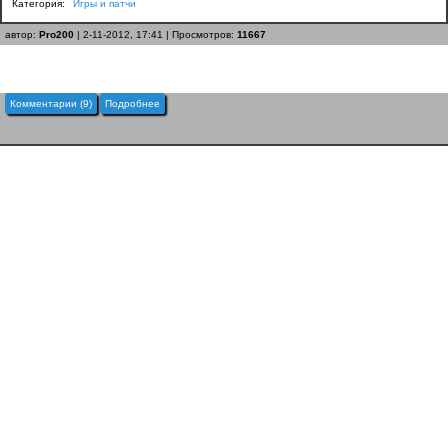
Категория:
Игры и патчи
автор:
Pro200
| 2-11-2012, 17:41 | Просмотров:
11667
Комментарии (9)
Подробнее