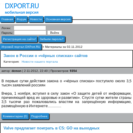
Главная
Форум
Новости
Основная версия
Логин:
Пароль:
Регистрация на сайте!
Забыли пароль?
Игровой портал DXPort.RU
» Материалы за 02.11.2012
Закон в России о «чёрных списках» сайтов
Категория:
Новости нашего портала
автор:
demon
| 2-11-2012, 22:40 | Просмотров:
9354
В первые сутки действия закона о «чёрных списках» поступило около 3,5
тысяч заявлений россиян
Вчера, 1 ноября, вступил в силу закон «О защите детей от информации,
причиняющей вред их здоровью и развитию». Спустя сутки жители страны
3,5 тысячи раз пожаловались властям на запрещённую информацию,
размещённую в Интернете...............
Комментарии (0)
Подробнее
Valve предлагает поиграть в CS: GO на выходных