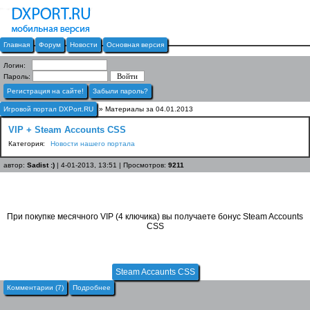
Главная
Форум
Новости
Основная версия
Логин:
Пароль:
Регистрация на сайте!
Забыли пароль?
Игровой портал DXPort.RU
» Материалы за 04.01.2013
VIP + Steam Accounts CSS
Категория:
Новости нашего портала
автор:
Sadist :)
| 4-01-2013, 13:51 | Просмотров:
9211
При покупке месячного VIP (4 ключика) вы получаете бонус Steam Accounts
CSS
Steam Accaunts CSS
Комментарии (7)
Подробнее