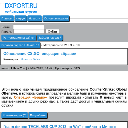
Главная
Форум
Новости
Основная версия
Логин:
Пароль:
Регистрация на сайте!
Забыли пароль?
Игровой портал DXPort.RU
» Материалы за 21.09.2013
Обновление CS:GO: операция «Браво»
Категория:
Новости Valve
автор:
I Hate You
| 21-09-2013, 04:42 | Просмотров:
9072
Этой ночью мир увидел традиционное обновление
Counter-Strike: Global
Offensive
, в котором были исправлены мелкие баги и изменены некоторые
карты.
Операция «Браво»
позволит игроками испытать 8 новых карт в
матчмейкинге и других режимах, а также даст доступ к уникальным скинам
оружия.
Комментарии (6)
Подробнее
Гранд-финал TECHLABS CUP 2013 по WoT пройдет в Минске