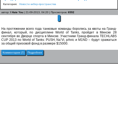
Категория:
Новости кибер-пространства
автор:
I Hate You
| 21-09-2013, 04:20 | Просмотров:
6592
На протяжении всего года танковые команды боролись за квоты на Гранд-
финал, который, по дисциплине World of Tanks, пройдет в Минске 28
сентября во Дворце спорта в Минске. Участники Гранд-финала TECHLABS
CUP 2013 по World of Tanks: PUSH, Na’Vi, pAnic и M1ND – будут сражаться
за общий призовой фонд в размере $15000.
Комментарии (7)
Подробнее