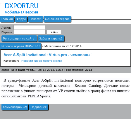
Главная
Форум
Новости
Основная версия
Логин:
Пароль:
Регистрация на сайте!
Забыли пароль?
Игровой портал DXPort.RU
» Материалы за 25.12.2014
Acer A-Split Invitational: Virtus.pro - чемпионы!
Категория:
Новости кибер-пространства
автор:
Мне мало тебя...
| 25-12-2014, 11:15 | Просмотров:
3393
В гранд-финале Acer A-Split Invitational повторно встретились польская
пятерка Virtus.proи датский коллектив Reason Gaming. Датчане после
поражения в финале виннеров от VP смогли выйти в гранд-финал из нижней
сетки, обыграв PENTA Sports.
Комментарии (2)
Подробнее