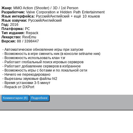
Жанр:
MMO Action (Shooter) / 3D / 1st Person
Разработчик:
Valve Corporation и Hidden Path Entertainment
Язык интерфейса:
Русский/Английский + ещё 10 языков
Язык озвучки:
Русский/Английский
Год:
2016
Платформа:
PC
Тип издания:
Repack
Лекарство:
RevEmu
Версия:
88 /
3398447
- Автоматическое обновление игры при запуске
- Возможность в игре сменить ник (в консоли setname ник)
- Возможность использовать клан тэг
- Работает глобальный поиск игровых серверов
- Работает добавление серверов в избранное
- Возможность игры с ботами и по локальной сети
- Ничего не перекодировано
- Вырезаны звуковые файлы hl2
- Время установки 3-5 минут
- Repack от DXPort
Комментарии (6)
Подробнее