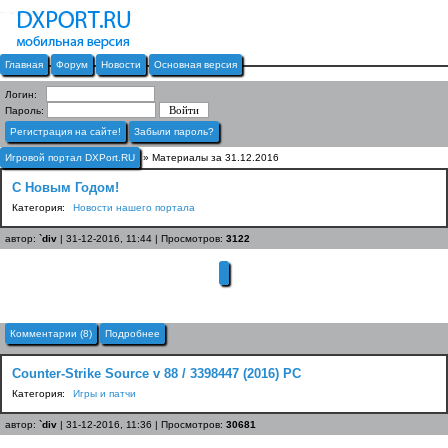
Главная
Форум
Новости
Основная версия
Логин:
Пароль:
Регистрация на сайте!
Забыли пароль?
Игровой портал DXPort.RU
» Материалы за 31.12.2016
С Новым Годом!
Категория:
Новости нашего портала
автор:
`div
| 31-12-2016, 11:44 | Просмотров:
3122
Комментарии (8)
Подробнее
Counter-Strike Source v 88 / 3398447 (2016) PC
Категория:
Игры и патчи
автор:
`div
| 31-12-2016, 11:36 | Просмотров:
30681