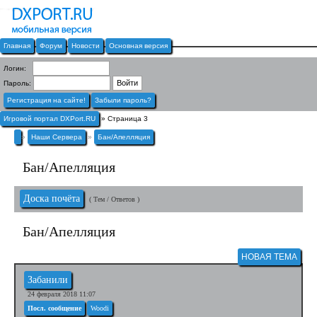
Главная
Форум
Новости
Основная версия
Логин:
Пароль:
Регистрация на сайте!
Забыли пароль?
Игровой портал DXPort.RU
» Страница 3
»
Наши Сервера
»
Бан/Апелляция
Бан/Апелляция
Доска почёта
( Тем / Ответов )
Бан/Апелляция
НОВАЯ ТЕМА
Забанили
24 февраля 2018 11:07
Посл. сообщение
Woodi