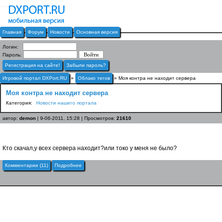
Главная
Форум
Новости
Основная версия
Логин:
Пароль:
Регистрация на сайте!
Забыли пароль?
Игровой портал DXPort.RU
»
Облако тегов
» Моя контра не находит сервера
Моя контра не находит сервера
Категория:
Новости нашего портала
автор:
demon
| 9-06-2011, 15:28 | Просмотров:
21610
Кто скачал,у всех сервера находит?или токо у меня не было?
Комментарии (11)
Подробнее