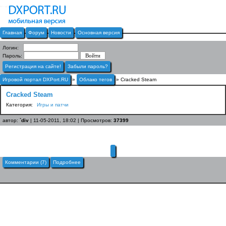
Главная
Форум
Новости
Основная версия
Логин:
Пароль:
Регистрация на сайте!
Забыли пароль?
Игровой портал DXPort.RU
»
Облако тегов
» Cracked Steam
Cracked Steam
Категория:
Игры и патчи
автор:
`div
| 11-05-2011, 18:02 | Просмотров:
37399
Комментарии (7)
Подробнее