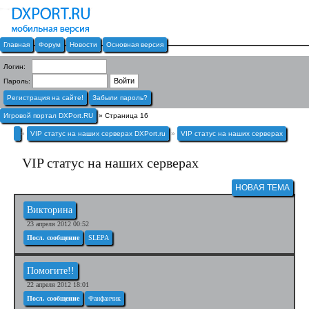
Главная
Форум
Новости
Основная версия
Логин:
Пароль:
Регистрация на сайте!
Забыли пароль?
Игровой портал DXPort.RU
» Страница 16
»
VIP статус на наших серверах DXPort.ru
»
VIP статус на наших серверах
VIP статус на наших серверах
НОВАЯ ТЕМА
Викторина
23 апреля 2012 00:52
Посл. сообщение
SLEPA
Помогите!!
22 апреля 2012 18:01
Посл. сообщение
Фанфанчик