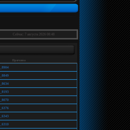
Сейчас: 7 августа 2026 08:48
Причина
ic_8904
ic_8849
ic_8634
ic_8193
ic_8070
ic_6376
ic_6343
ic_6310