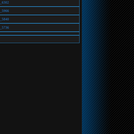
ic_6302
ic_5966
ic_5840
ic_5736