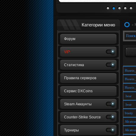
1
2
3
4
5
Категории меню
» 
Поиск
Форум
VIP
Статистика
Husein
Правила серверов
Husein
Husein
Сервис DXCoins
.bear
Steam Аккаунты
.bear
btasty
Counter-Strike Source
Alcatra
Турниры
Alcatra