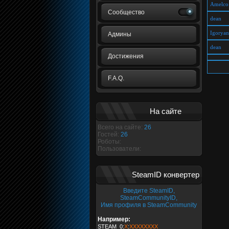
Amelco
Сообщество
dean
Igoryan
Админы
dean
Достижения
F.A.Q.
На сайте
Всего на сайте:
26
Гостей:
26
Роботы:
Пользователи:
SteamID конвертер
Введите SteamID,
SteamCommunityID,
Имя профиля в SteamCommunity
Например:
STEAM_0:
X
:
XXXXXXXX