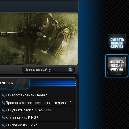
 знать
Как восстановить Steam?
Проверка steam отклонена, что делать?
Как узнать свой STEAM_ID?
Как понизить PING?
Как повысить FPS?