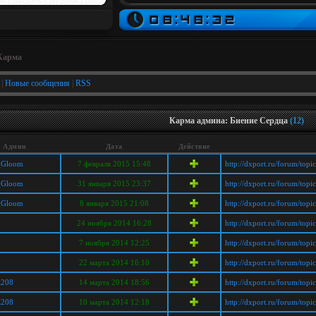
Карма
|
Новые сообщения
|
RSS
Карма админа: Биение Сердца
(12)
Админ
Дата
Действие
_Gloom
7 февраля 2015 15:48
http://dxport.ru/forum/top
_Gloom
31 января 2015 23:37
http://dxport.ru/forum/top
_Gloom
8 января 2015 21:08
http://dxport.ru/forum/top
24 ноября 2014 16:28
http://dxport.ru/forum/top
7 ноября 2014 12:25
http://dxport.ru/forum/top
22 марта 2014 16:10
http://dxport.ru/forum/top
z208
14 марта 2014 18:56
http://dxport.ru/forum/top
z208
10 марта 2014 12:18
http://dxport.ru/forum/top