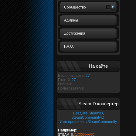
Сообщество
Админы
Достижения
F.A.Q.
На сайте
Всего на сайте:
27
Гостей:
27
Роботы:
Пользователи:
SteamID конвертер
Введите SteamID,
SteamCommunityID,
Имя профиля в SteamCommunity
Например:
STEAM_0:
X
:
XXXXXXXX