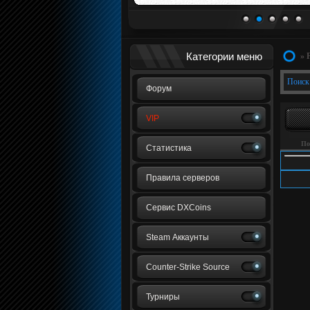
1
2
3
4
5
Категории меню
» 
Поиск
Форум
VIP
По
Статистика
Правила серверов
Сервис DXCoins
Steam Аккаунты
Counter-Strike Source
Турниры