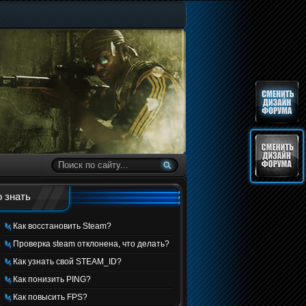
 знать
Как восстановить Steam?
Проверка steam отклонена, что делать?
Как узнать свой STEAM_ID?
Как понизить PING?
Как повысить FPS?