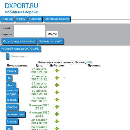
Главная
Форум
Новости
Основная версия
Логин:
Пароль:
Регистрация на сайте!
Забыли пароль?
Игровой портал DXPort.RU
» Репутация
Репутация пользователя: Цианид
(68)
Пользователь
Дата
Действие
Причина
25 августа
Falkao
2015 21:30
23 августа
.hi
+
2015 16:32
19 августа
dean
2015 21:00
Биение
19 августа
Сердца
2015 20:18
17 января
leiman.
2015 02:01
9 января 2015
Amelco
23:16
4 января 2015
атаманочка
13:36
29 декабря
leiman.
2014 01:50
24 декабря
.hi