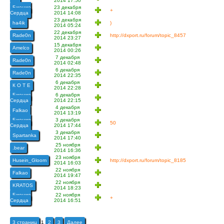
2014 17:50
Биение
23 декабря
+
Сердца
2014 14:08
23 декабря
ha4ik
)
2014 05:24
22 декабря
Rade0n
http://dxport.ru/forum/topic_8457
2014 23:27
15 декабря
Amelco
2014 00:26
7 декабря
Rade0n
2014 02:48
6 декабря
Rade0n
2014 22:35
6 декабря
К О Т Е
2014 22:28
Биение
6 декабря
Сердца
2014 22:15
4 декабря
Falkao
2014 13:19
Биение
3 декабря
50
Сердца
2014 17:44
3 декабря
Spartanka
2014 17:40
25 ноября
.bear
2014 16:36
23 ноября
Husein_Gloom
http://dxport.ru/forum/topic_8185
2014 16:03
22 ноября
Falkao
2014 19:47
22 ноября
KRATOS
2014 18:23
Биение
22 ноября
+
Сердца
2014 16:51
3 страниц
1
2
3
Далее